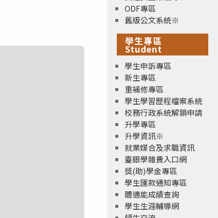
ODF專區
舊版公文系統※
學生專區
Student
學生申訴專區
新生專區
重補修專區
學生學習歷程檔案系統
校務行政系統解鎖申請
升學專區
升學資訊※
就業媒合及求職資訊
臺銀學雜費入口網
獎(助)學金專區
學生匯款通知專區
體適能成績查詢
學生生涯輔導網
師生交流