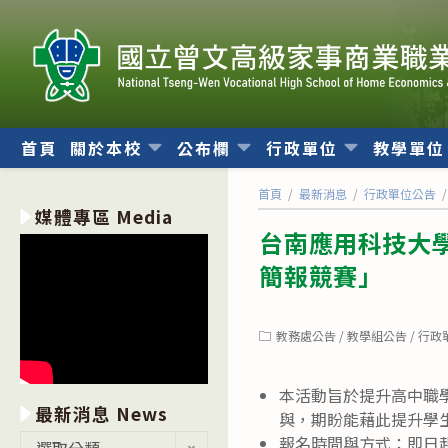
跳
轉
至
主
要
內
首頁
關於本校
公布欄
行政單位
教學單
容
首頁
/
最新消息
/
行政單位公告
/
媒體專區 Media
台南應用科技大學
簡報競賽」
Post
教務處公告
/
教學組公告
/
行政
category:
本活動旨於提升高中職
最新消息 News
與，期盼能藉此提升學
最
報名時間與方式：即日起至
選取分類