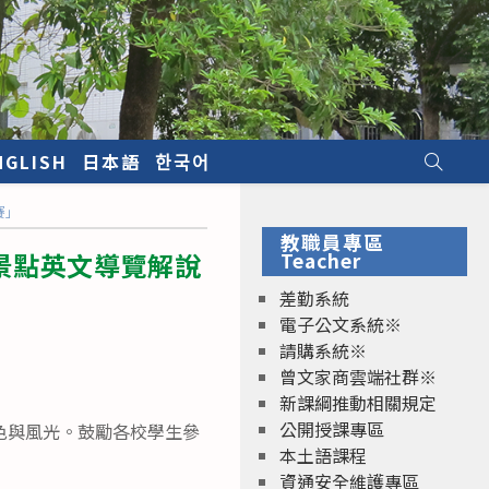
NGLISH
日本語
한국어
賽」
教職員專區
景點英文導覽解說
Teacher
差勤系統
電子公文系統※
請購系統※
曾文家商雲端社群※
新課綱推動相關規定
公開授課專區
色與風光。鼓勵各校學生參
本土語課程
資通安全維護專區