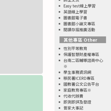
Easy test線上學習
英語線上學習
圖書館電子書
圖書館小論文專區
閱讀存摺推廣活動
其他專區 Other
性別平等教育
保護智慧財產權專區
台南二區輔導諮商中心
※
學生事務資訊網
移民署ICERD專區
國教署公文公告平台
家庭教育專區※
代收代辦費
即測即評及發證
曾家大事記