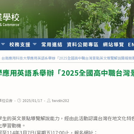
位
校務支援
常用連結
資料公開專區
網站導覽
E
台南應用科技大學應用英語系舉辦「2025全國高中職台灣景點英文導覽解說簡報競
應用英語系舉辦「2025全國高中職台灣
Post
Post
單位公告
2025/01/17
twvstn202
published:
author:
學生的英文景點導覽解說能力，經由此活動認識台灣在地文化特
生學習動機。
114年3月7日(星期五)17:00止，報名網址：