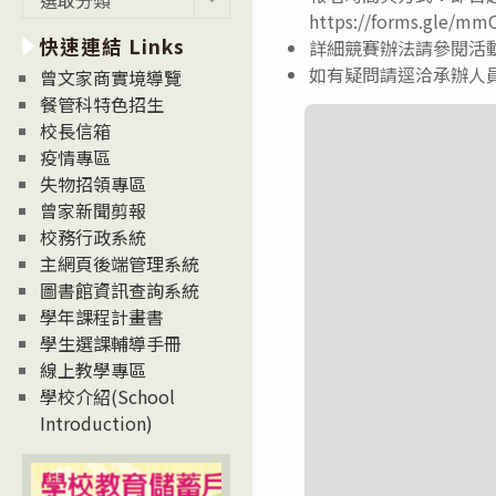
新
https://forms.gle/m
快速連結 Links
消
詳細競賽辦法請參閱活
息
如有疑問請逕洽承辦人員賴易
曾文家商實境導覽
News
餐管科特色招生
校長信箱
疫情專區
失物招領專區
曾家新聞剪報
校務行政系統
主網頁後端管理系統
圖書館資訊查詢系統
學年課程計畫書
學生選課輔導手冊
線上教學專區
學校介紹(School
Introduction)