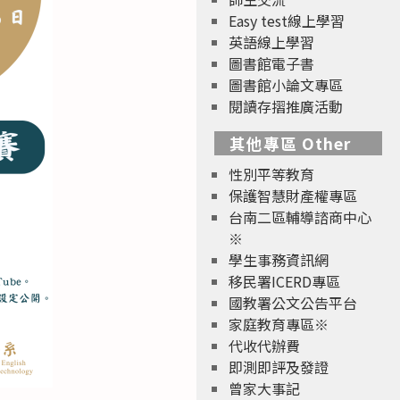
Easy test線上學習
英語線上學習
圖書館電子書
圖書館小論文專區
閱讀存摺推廣活動
其他專區 Other
性別平等教育
保護智慧財產權專區
台南二區輔導諮商中心
※
學生事務資訊網
移民署ICERD專區
國教署公文公告平台
家庭教育專區※
代收代辦費
即測即評及發證
曾家大事記