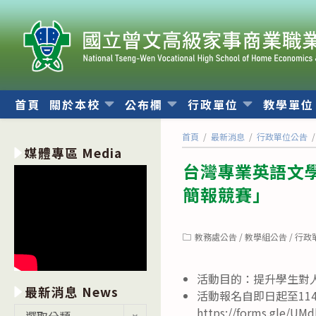
跳
轉
至
主
要
內
首頁
關於本校
公布欄
行政單位
教學單
容
首頁
/
最新消息
/
行政單位公告
/
媒體專區 Media
台灣專業英語文
簡報競賽」
Post
教務處公告
/
教學組公告
/
行政
category:
活動目的：提升學生對人
最新消息 News
活動報名自即日起至11
最
https://forms.g
選取分類