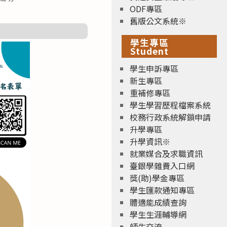
ODF專區
舊版公文系統※
學生專區
Student
學生申訴專區
新生專區
重補修專區
學生學習歷程檔案系統
校務行政系統解鎖申請
升學專區
升學資訊※
就業媒合及求職資訊
臺銀學雜費入口網
獎(助)學金專區
學生匯款通知專區
體適能成績查詢
學生生涯輔導網
師生交流