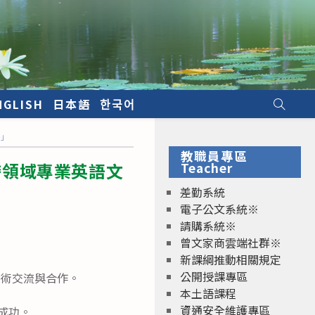
NGLISH
日本語
한국어
賽」
教職員專區
跨領域專業英語文
Teacher
差勤系統
電子公文系統※
請購系統※
曾文家商雲端社群※
新課綱推動相關規定
公開授課專區
學術交流與合作。
本土語課程
資通安全維護專區
報名成功。