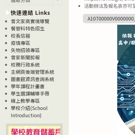
新
活動辦法及報名表亦可至下列網
快速連結 Links
消
A10700000V0000000
息
曾文家商實境導覽
News
餐管科特色招生
校長信箱
疫情專區
失物招領專區
曾家新聞剪報
校務行政系統
主網頁後端管理系統
圖書館資訊查詢系統
學年課程計畫書
學生選課輔導手冊
線上教學專區
學校介紹(School
Introduction)