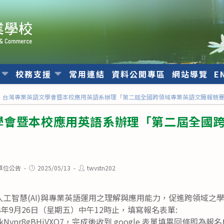
位
校務支援
常用連結
資料公開專區
網站導覽
E
台灣專業英語文學會暨本校應用英語系辦理「第二屆全國跨領域專業英語文簡報競
學會暨本校應用英語系辦理「第二屆全國
Post
Post
單位公告
2025/05/13
twvstn202
published:
author:
工智慧(AI)與專業英語運用之理解與應用能力，促進跨領域之
4年9月26日（星期五）中午12時止，填寫報名表單:
le/UMdkNypr8gBHjVXQ7，完成後收到 google 表單填畢回條即為