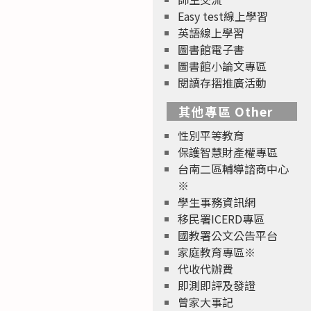
Easy test線上學習
英語線上學習
圖書館電子書
圖書館小論文專區
閱讀存摺推廣活動
其他專區 Other
性別平等教育
保護智慧財產權專區
台南二區輔導諮商中心
※
學生事務資訊網
移民署ICERD專區
國教署公文公告平台
家庭教育專區※
代收代辦費
即測即評及發證
曾家大事記