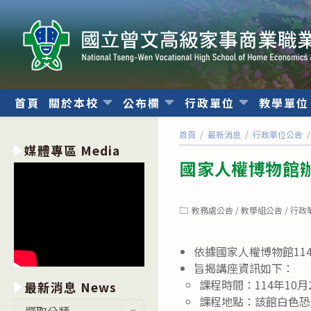
跳
轉
至
主
要
內
首頁
關於本校
公布欄
行政單位
教學單
容
首頁
/
最新消息
/
行政單位公告
/
媒體專區 Media
國家人權博物館辦
Post
教務處公告
/
教學組公告
/
行政
category:
依據國家人權博物館114
旨揭講座資訊如下：
課程時間：114年10
最新消息 News
課程地點：該館白色恐
最
選取分類