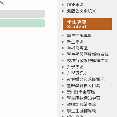
WA）。
ODF專區
舊版公文系統※
學生專區
Student
學生申訴專區
新生專區
重補修專區
學生學習歷程檔案系統
校務行政系統解鎖申請
升學專區
升學資訊※
就業媒合及求職資訊
臺銀學雜費入口網
獎(助)學金專區
學生匯款通知專區
體適能成績查詢
學生生涯輔導網
師生交流