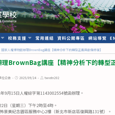
位
校務支援
常用連結
資料公開專區
網站導覽
E
國家人權博物館辦理BrownBag講座【精神分析下的轉型正義與創傷修復】
理BrownBag講座【精神分析下的轉型
Post
Post
單位公告
2025/09/24
twvstn202
published:
author:
年9月15日人權綜字第1143002554號函辦理。
月22日（星期三）下午2時至4時。
怖景美紀念園區服務中心2樓（新北市新店區復興路131號）。