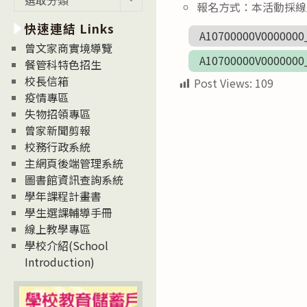
報名方式：本活動採線上報名（
新
快速連結 Links
消
A10700000V0000000
息
曾文家商實境導覽
A10700000V0000000
News
餐管科特色招生
校長信箱
Post Views:
109
疫情專區
失物招領專區
曾家新聞剪報
校務行政系統
主網頁後端管理系統
圖書館資訊查詢系統
學年課程計畫書
學生選課輔導手冊
線上教學專區
學校介紹(School
Introduction)