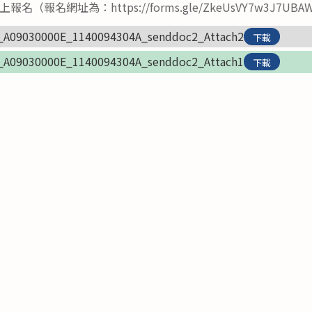
報名網址為：https://forms.gle/ZkeUsVY7w3J7UBA
_A09030000E_1140094304A_senddoc2_Attach2
下載
_A09030000E_1140094304A_senddoc2_Attach1
下載