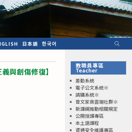
NGLISH
日本語
한국어
教職員專區
正義與創傷修復】
Teacher
差勤系統
電子公文系統※
請購系統※
曾文家商雲端社群※
新課綱推動相關規定
公開授課專區
本土語課程
資通安全維護專區