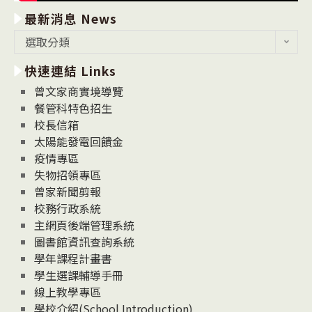
最新消息 News
最
選取分類
新
快速連結 Links
消
息
曾文家商實境導覽
News
餐管科特色招生
校長信箱
太陽能發電回饋金
疫情專區
失物招領專區
曾家新聞剪報
校務行政系統
主網頁後端管理系統
圖書館資訊查詢系統
學年課程計畫書
學生選課輔導手冊
線上教學專區
學校介紹(School Introduction)