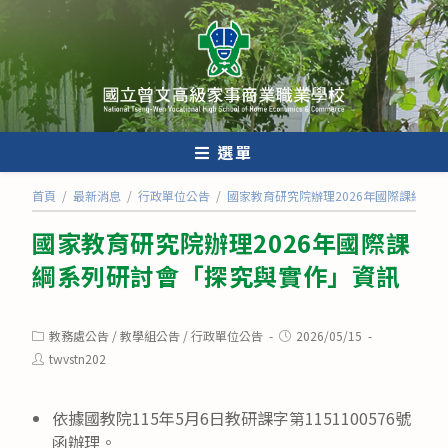
跳
轉
至
主
要
內
選單
容
首頁
/
最新消息
/
行政單位公告
/
國家教育研究院辦理2026年國際課綱系
國家教育研究院辦理2026年國際課
綱系列研討會「探究與實作」資訊
Post
Post
教務處公告
/
教學組公告
/
行政單位公告
2026/05/15
category:
published:
Post
twvstn202
author:
依據國教院115年5月6日教研課字第1151100576號
函辦理。