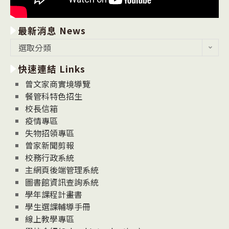
最新消息 News
最
選取分類
新
快速連結 Links
消
息
曾文家商實境導覽
News
餐管科特色招生
校長信箱
疫情專區
失物招領專區
曾家新聞剪報
校務行政系統
主網頁後端管理系統
圖書館資訊查詢系統
學年課程計畫書
學生選課輔導手冊
線上教學專區