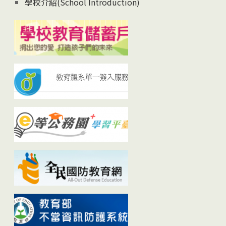
學校介紹(School Introduction)