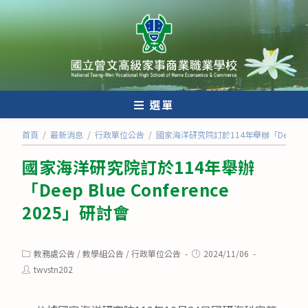
跳
轉
至
主
要
內
選單
容
首頁
/
最新消息
/
行政單位公告
/
國家海洋研究院訂於114年舉辦「Deep Blue 
國家海洋研究院訂於114年舉辦
「Deep Blue Conference
2025」研討會
Post
Post
教務處公告
/
教學組公告
/
行政單位公告
2024/11/06
category:
published:
Post
twvstn202
author: