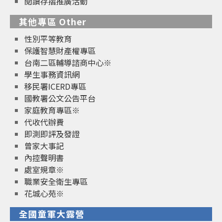
閱讀存摺推廣活動
其他專區 Other
性別平等教育
保護智慧財產權專區
台南二區輔導諮商中心※
學生事務資訊網
移民署ICERD專區
國教署公文公告平台
家庭教育專區※
代收代辦費
即測即評及發證
曾家大事記
內控聲明書
處室規章※
職業安全衛生專區
花城心苑※
全國童軍大露營