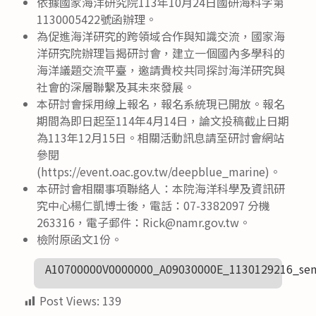
依據國家海洋研究院113年10月24日國研海科字第
1130005422號函辦理。
為促進海洋研究的跨領域合作與知識交流，國家海
洋研究院辦理旨揭研討會，建立一個國內多學科的
海洋議題交流平臺，邀請貴校共同探討海洋研究與
社會的深層聯繫及其未來發展。
本研討會採用線上報名，報名系統現已開放。報名
期間為即日起至114年4月14日，論文投稿截止日期
為113年12月15日。相關活動訊息請至研討會網站
參閱
(https://event.oac.gov.tw/deepblue_marine)。
本研討會相關事項聯絡人：本院海洋科學及資訊研
究中心楊仁凱博士後，電話：07-3382097 分機
263316，電子郵件：Rick@namr.gov.tw。
檢附原函文1份。
A10700000V0000000_A09030000E_1130129216_sen
Post Views:
139