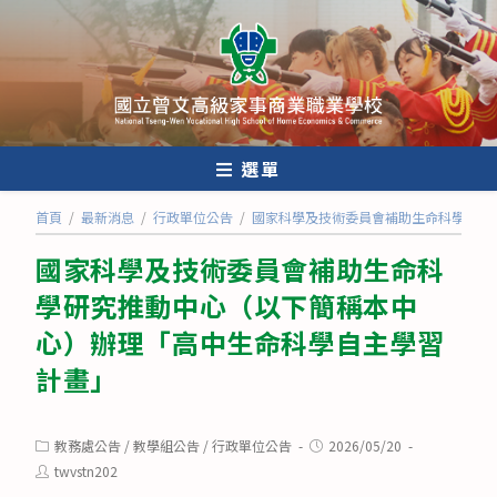
跳
轉
至
主
要
內
選單
容
首頁
/
最新消息
/
行政單位公告
/
國家科學及技術委員會補助生命科學研究
國家科學及技術委員會補助生命科
學研究推動中心（以下簡稱本中
心）辦理「高中生命科學自主學習
計畫」
Post
Post
教務處公告
/
教學組公告
/
行政單位公告
2026/05/20
category:
published:
Post
twvstn202
author: