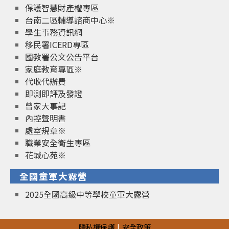
保護智慧財產權專區
台南二區輔導諮商中心※
學生事務資訊網
移民署ICERD專區
國教署公文公告平台
家庭教育專區※
代收代辦費
即測即評及發證
曾家大事記
內控聲明書
處室規章※
職業安全衛生專區
花城心苑※
全國童軍大露營
2025全國高級中等學校童軍大露營
隱私權保護
安全政策