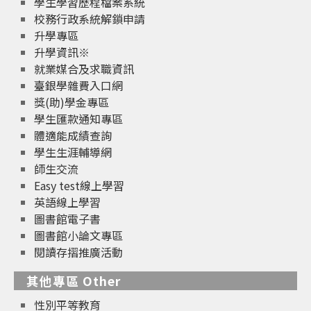
學生學習歷程檔案系統
校務行政系統解鎖申請
升學專區
升學資訊※
就業媒合及求職資訊
臺銀學雜費入口網
獎(助)學金專區
學生匯款通知專區
體適能成績查詢
學生生涯輔導網
師生交流
Easy test線上學習
英語線上學習
圖書館電子書
圖書館小論文專區
閱讀存摺推廣活動
其他專區 Other
性別平等教育