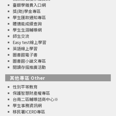
臺銀學雜費入口網
獎(助)學金專區
學生匯款通知專區
體適能成績查詢
學生生涯輔導網
師生交流
Easy test線上學習
英語線上學習
圖書館電子書
圖書館小論文專區
閱讀存摺推廣活動
其他專區 Other
性別平等教育
保護智慧財產權專區
台南二區輔導諮商中心※
學生事務資訊網
移民署ICERD專區