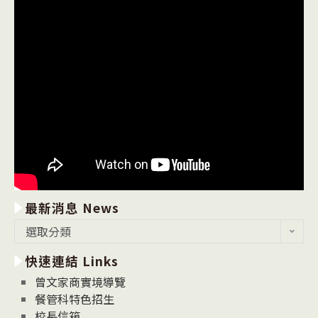
最新消息 News
最
選取分類
新
快速連結 Links
消
息
曾文家商實境導覽
News
餐管科特色招生
校長信箱