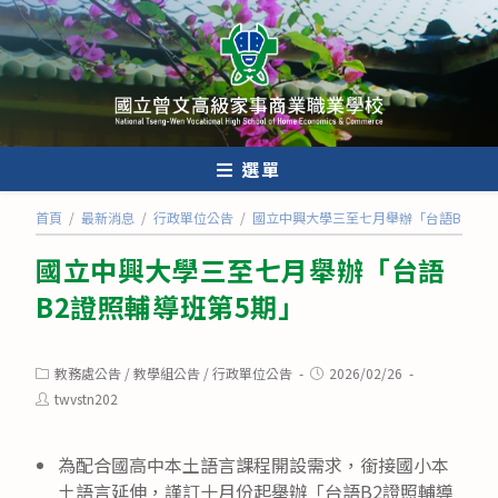
跳
轉
至
主
要
內
選單
容
首頁
/
最新消息
/
行政單位公告
/
國立中興大學三至七月舉辦「台語B2證照
國立中興大學三至七月舉辦「台語
B2證照輔導班第5期」
Post
Post
教務處公告
/
教學組公告
/
行政單位公告
2026/02/26
category:
published:
Post
twvstn202
author:
為配合國高中本土語言課程開設需求，銜接國小本
土語言延伸，謹訂十月份起舉辦「台語B2證照輔導