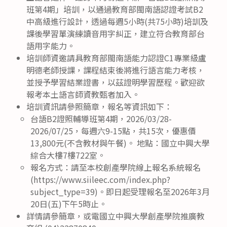
班第4期」培訓，以通過教育部閩南語認證考試B2
中高級進行設計，透過每週5小時(共75小時)培訓及
課後學習單演練讀音用字糾正，建立符合教育部台
語用字能力。
培訓師資邀請具教育部閩南語能力認證C1專業級盧
明德老師授課，課程結束後將進行語言能力考核，
並授予學習結業證書，以茲證明學習歷程。歡迎欲
報考本土語言師資教甄者加入。
培訓資訊請參照簡章，報名等資訊如下：
台語B2證照輔導班第4期，2026/03/28-
2026/07/25，每週六9-15點，共15次，優惠價
13,800元(不含教材與午餐)。 地點：國立中興大學
綜合大樓7樓722室。
報名方式：請至本校創產學院線上報名系統報名
(https://www.siileec.com/index.php?
subject_type=39)。即日起受理報名至2026年3月
20日(五)下午5時止。
詳情請參簡章，或電國立中興大學創產學院推廣教