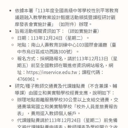
依據本署「113年度全國高級中等學校性別平等教育
議題融入教學教案設計甄選活動頒獎暨課程研討觀
摩發表會實施計畫」（如附件）辦理。
旨揭活動相關資訊如下：（詳如實施計畫）
日期：113年12月24日（星期二）。
地點：南山人壽教育訓練中心103國際會議廳（臺
中市烏日區成功西路300號）。
報名方式：採網路報名，請於113年12月13日（星
期五）前至全國教師在職進修資訊網站報名，網
址：https://inservice.edu.tw；課程代碼：
4766961。
研究/種子教師交通費及代課鐘點費（不含兼課、輔
導課）由國立和美實驗學校經費支應，說明如下：
辦理地點距離服務學校30公里以上支給交通費，交
通費填寫國立和美實驗學校「校外人員差旅費報告
表」，費用逕入教師個人帳戶。
代課鐘點費請於113年12月24日（星期二）前免備
文將代課鐘點費申請表、教師課表及學校開立之收