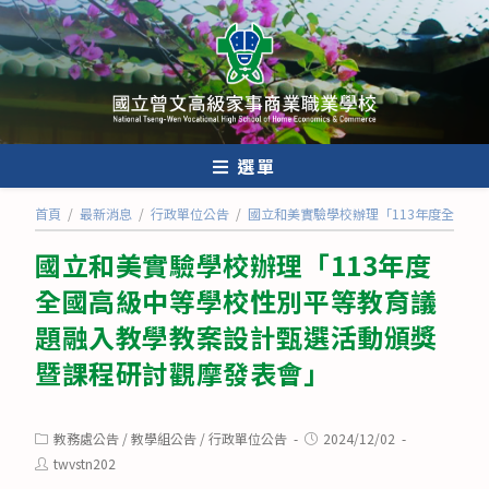
跳
轉
至
主
要
內
選單
容
首頁
/
最新消息
/
行政單位公告
/
國立和美實驗學校辦理「113年度全國
國立和美實驗學校辦理「113年度
全國高級中等學校性別平等教育議
題融入教學教案設計甄選活動頒獎
暨課程研討觀摩發表會」
Post
Post
教務處公告
/
教學組公告
/
行政單位公告
2024/12/02
category:
published:
Post
twvstn202
author: