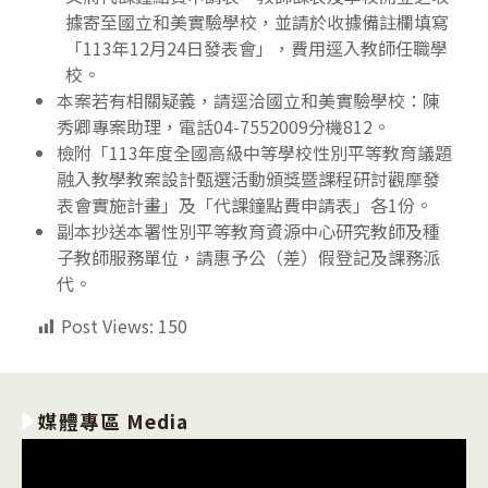
據寄至國立和美實驗學校，並請於收據備註欄填寫
「113年12月24日發表會」，費用逕入教師任職學
校。
本案若有相關疑義，請逕洽國立和美實驗學校：陳
秀卿專案助理，電話04-7552009分機812。
檢附「113年度全國高級中等學校性別平等教育議題
融入教學教案設計甄選活動頒獎暨課程研討觀摩發
表會實施計畫」及「代課鐘點費申請表」各1份。
副本抄送本署性別平等教育資源中心研究教師及種
子教師服務單位，請惠予公（差）假登記及課務派
代。
Post Views:
150
媒體專區 Media