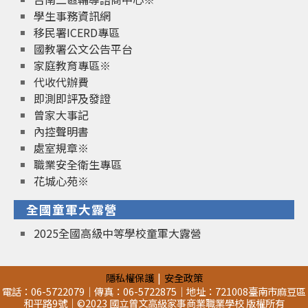
學生事務資訊網
移民署ICERD專區
國教署公文公告平台
家庭教育專區※
代收代辦費
即測即評及發證
曾家大事記
內控聲明書
處室規章※
職業安全衛生專區
花城心苑※
全國童軍大露營
2025全國高級中等學校童軍大露營
隱私權保護
安全政策
電話：06-5722079｜傳真：06-5722875｜地址：721008臺南市麻豆區
和平路9號｜©2023 國立曾文高級家事商業職業學校 版權所有