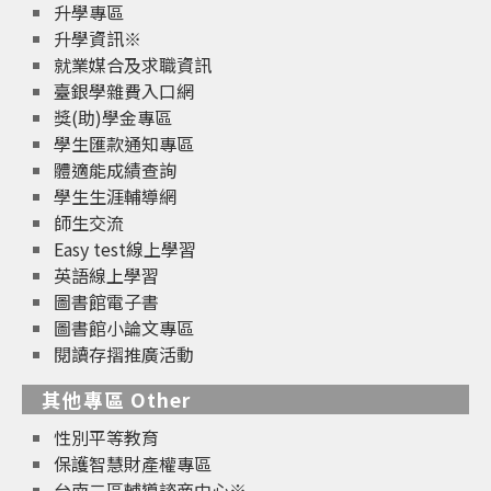
升學專區
升學資訊※
就業媒合及求職資訊
臺銀學雜費入口網
獎(助)學金專區
學生匯款通知專區
體適能成績查詢
學生生涯輔導網
師生交流
Easy test線上學習
英語線上學習
圖書館電子書
圖書館小論文專區
閱讀存摺推廣活動
其他專區 Other
性別平等教育
保護智慧財產權專區
台南二區輔導諮商中心※