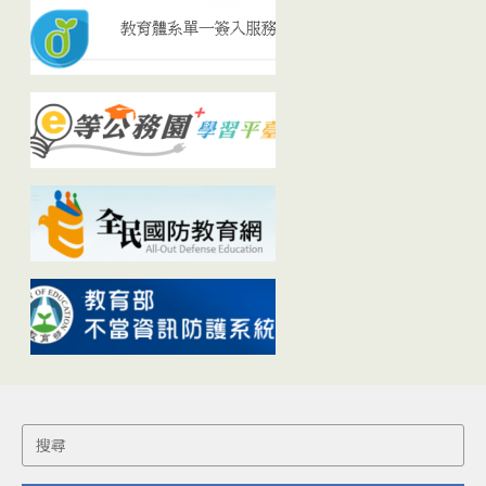
Search
for: