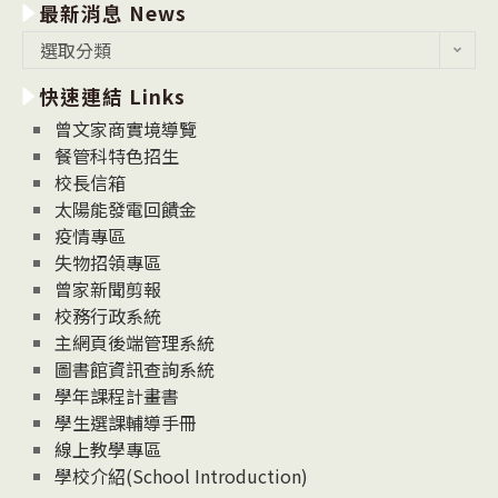
最新消息 News
最
選取分類
新
快速連結 Links
消
息
曾文家商實境導覽
News
餐管科特色招生
校長信箱
太陽能發電回饋金
疫情專區
失物招領專區
曾家新聞剪報
校務行政系統
主網頁後端管理系統
圖書館資訊查詢系統
學年課程計畫書
學生選課輔導手冊
線上教學專區
學校介紹(School Introduction)