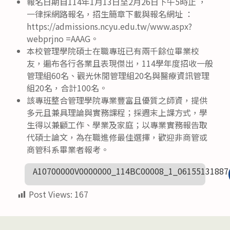
報名日期自114年1月13日至2月26日下午5時止 ，
一律採網路報名，招生簡章下載與報名網址 ：
https://admissions.ncyu.edu.tw/www.aspx?
webprjno =AAAG。
本校管理學院碩士在職專班已有兩千餘位畢業校
友，遍布各行各業且表現傑出，114學年度招收一般
管理組60名、觀光休閒管理組20名與醫療資訊管理
組20名，合計100名。
該專班整合管理學院專業豐富且優質之師資，提供
多元且兼具理論與實務課程；採週末上課方式，學
生得以兼顧工作、學業及家庭；以專業實務報告取
代碩士論文，為在職進修最佳選擇，歡迎非商管或
商管科系畢業者報考。
A10700000V0000000_114BC00008_1_06155131887
Post Views:
167