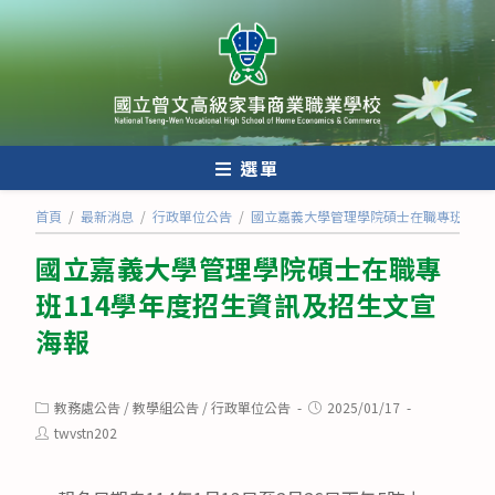
跳
轉
至
主
要
內
選單
容
首頁
/
最新消息
/
行政單位公告
/
國立嘉義大學管理學院碩士在職專班114
國立嘉義大學管理學院碩士在職專
班114學年度招生資訊及招生文宣
海報
Post
Post
教務處公告
/
教學組公告
/
行政單位公告
2025/01/17
category:
published:
Post
twvstn202
author: