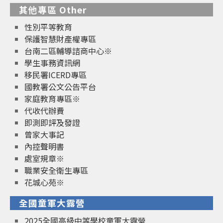
其他專區 Other
性別平等教育
保護智慧財產權專區
台南二區輔導諮商中心※
學生事務資訊網
移民署ICERD專區
國教署公文公告平台
家庭教育專區※
代收代辦費
即測即評及發證
曾家大事記
內控聲明書
處室規章※
職業安全衛生專區
花城心苑※
全國童軍大露營
2025全國高級中等學校童軍大露營