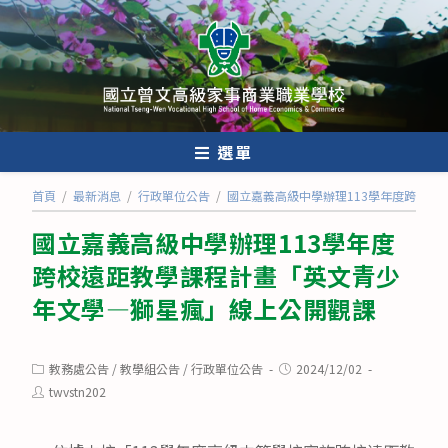
跳
轉
至
主
要
內
選單
容
首頁
/
最新消息
/
行政單位公告
/
國立嘉義高級中學辦理113學年度跨校
國立嘉義高級中學辦理113學年度
跨校遠距教學課程計畫「英文青少
年文學—獅星瘋」線上公開觀課
Post
Post
教務處公告
/
教學組公告
/
行政單位公告
2024/12/02
category:
published:
Post
twvstn202
author: