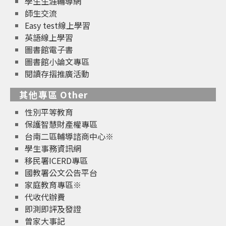
學生生涯輔導網
師生交流
Easy test線上學習
英語線上學習
圖書館電子書
圖書館小論文專區
閱讀存摺推廣活動
其他專區 Other
性別平等教育
保護智慧財產權專區
台南二區輔導諮商中心※
學生事務資訊網
移民署ICERD專區
國教署公文公告平台
家庭教育專區※
代收代辦費
即測即評及發證
曾家大事記