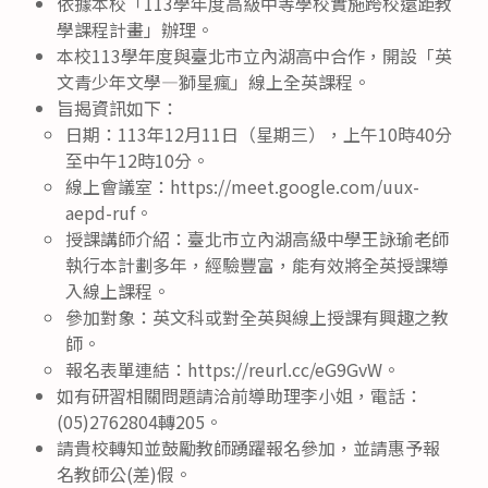
依據本校「113學年度高級中等學校實施跨校遠距教
學課程計畫」辦理。
本校113學年度與臺北市立內湖高中合作，開設「英
文青少年文學—獅星瘋」線上全英課程。
旨揭資訊如下：
日期：113年12月11日（星期三），上午10時40分
至中午12時10分。
線上會議室：https://meet.google.com/uux-
aepd-ruf。
授課講師介紹：臺北市立內湖高級中學王詠瑜老師
執行本計劃多年，經驗豐富，能有效將全英授課導
入線上課程。
參加對象：英文科或對全英與線上授課有興趣之教
師。
報名表單連結：https://reurl.cc/eG9GvW。
如有研習相關問題請洽前導助理李小姐，電話：
(05)2762804轉205。
請貴校轉知並鼓勵教師踴躍報名參加，並請惠予報
名教師公(差)假。