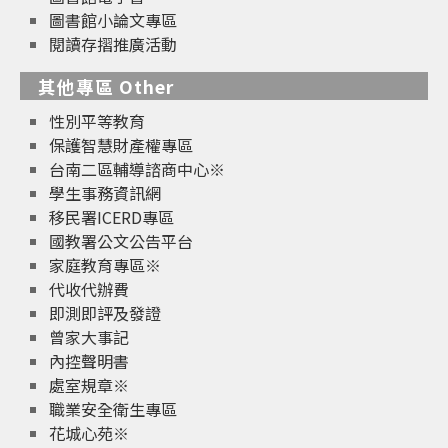
圖書館小論文專區
閱讀存摺推廣活動
其他專區 Other
性別平等教育
保護智慧財產權專區
台南二區輔導諮商中心※
學生事務資訊網
移民署ICERD專區
國教署公文公告平台
家庭教育專區※
代收代辦費
即測即評及發證
曾家大事記
內控聲明書
處室規章※
職業安全衛生專區
花城心苑※