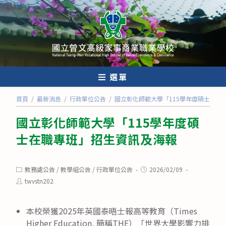
跳
轉
至
主
要
內
選單
容
首頁
/
最新消息
/
行政單位公告
/
國立彰化師範大學「115學年度碩士在職
國立彰化師範大學「115學年度碩
士在職專班」招生資訊及海報
Post
Post
教務處公告
/
教學組公告
/
行政單位公告
2026/02/09
category:
published:
Post
twvstn202
author:
本校榮獲2025年英國泰晤士報高等教育（Times
Higher Education, 簡稱THE）「世界大學影響力排