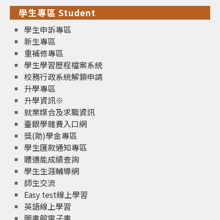
學生專區 Student
學生申訴專區
新生專區
重補修專區
學生學習歷程檔案系統
校務行政系統解鎖申請
升學專區
升學資訊※
就業媒合及求職資訊
臺銀學雜費入口網
獎(助)學金專區
學生匯款通知專區
體適能成績查詢
學生生涯輔導網
師生交流
Easy test線上學習
英語線上學習
圖書館電子書