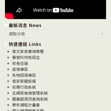
最新消息 News
最
選取分類
新
快速連結 Links
消
息
曾文家商實境導覽
News
餐管科特色招生
校長信箱
疫情專區
失物招領專區
曾家新聞剪報
校務行政系統
主網頁後端管理系統
圖書館資訊查詢系統
學年課程計畫書
學生選課輔導手冊