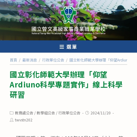
跳
轉
至
主
要
內
選單
容
首頁
/
最新消息
/
行政單位公告
/
國立彰化師範大學辦理「仰望Ardiuno
國立彰化師範大學辦理「仰望
Ardiuno科學專題實作」線上科學
研習
Post
Post
教務處公告
/
教學組公告
/
行政單位公告
2024/11/20
category:
published:
Post
twvstn202
author: