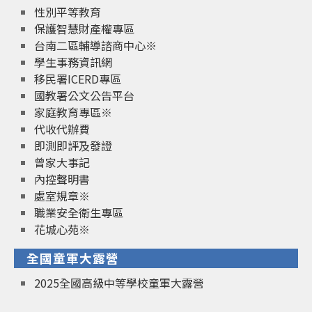
性別平等教育
保護智慧財產權專區
台南二區輔導諮商中心※
學生事務資訊網
移民署ICERD專區
國教署公文公告平台
家庭教育專區※
代收代辦費
即測即評及發證
曾家大事記
內控聲明書
處室規章※
職業安全衛生專區
花城心苑※
全國童軍大露營
2025全國高級中等學校童軍大露營