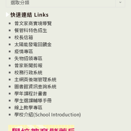
最
選取分類
新
快速連結 Links
消
息
曾文家商實境導覽
News
餐管科特色招生
校長信箱
太陽能發電回饋金
疫情專區
失物招領專區
曾家新聞剪報
校務行政系統
主網頁後端管理系統
圖書館資訊查詢系統
學年課程計畫書
學生選課輔導手冊
線上教學專區
學校介紹(School Introduction)