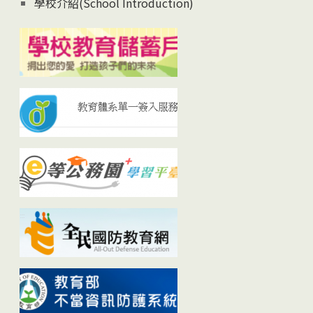
學校介紹(School Introduction)