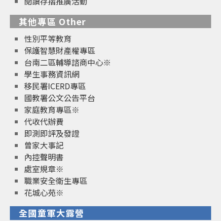
閱讀存摺推廣活動
其他專區 Other
性別平等教育
保護智慧財產權專區
台南二區輔導諮商中心※
學生事務資訊網
移民署ICERD專區
國教署公文公告平台
家庭教育專區※
代收代辦費
即測即評及發證
曾家大事記
內控聲明書
處室規章※
職業安全衛生專區
花城心苑※
全國童軍大露營