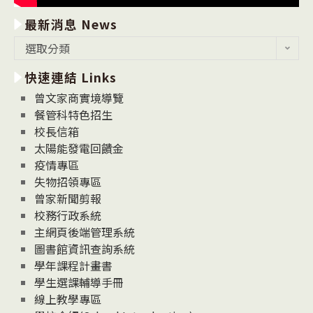
最新消息 News
最
選取分類
新
快速連結 Links
消
息
曾文家商實境導覽
News
餐管科特色招生
校長信箱
太陽能發電回饋金
疫情專區
失物招領專區
曾家新聞剪報
校務行政系統
主網頁後端管理系統
圖書館資訊查詢系統
學年課程計畫書
學生選課輔導手冊
線上教學專區