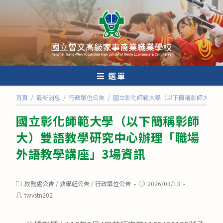
跳
轉
至
主
要
內
選單
容
首頁
/
最新消息
/
行政單位公告
/
國立彰化師範大學（以下簡稱彰師大）雙
國立彰化師範大學（以下簡稱彰師
大）雙語教學研究中心辦理「職場
外語教學講座」3場資訊
Post
Post
教務處公告
/
教學組公告
/
行政單位公告
2026/03/13
category:
published:
Post
twvstn202
author: