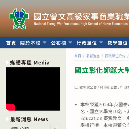
跳
轉
至
主
要
內
首頁
關於本校
公布欄
行政單位
教學單
容
首頁
/
最新消息
/
行政單位公告
/
媒體專區 Media
國立彰化師範大學
Post
教務處公告
/
教學組公告
/
行政
category:
本校榮獲2024年英國泰晤
名、國立大學第10名。其
Education 優質
最新消息 News
學排行榜，本校榮獲公
最
選取分類