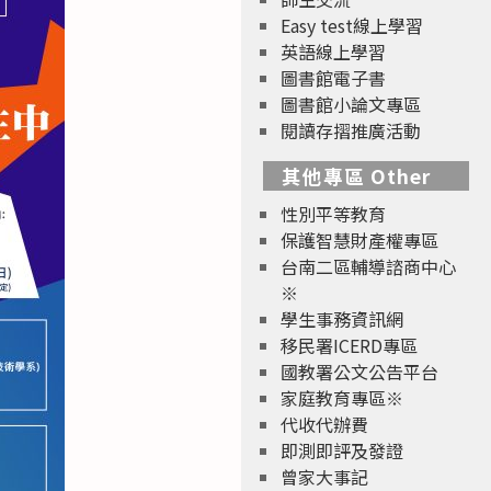
Easy test線上學習
英語線上學習
圖書館電子書
圖書館小論文專區
閱讀存摺推廣活動
其他專區 Other
性別平等教育
保護智慧財產權專區
台南二區輔導諮商中心
※
學生事務資訊網
移民署ICERD專區
國教署公文公告平台
家庭教育專區※
代收代辦費
即測即評及發證
曾家大事記