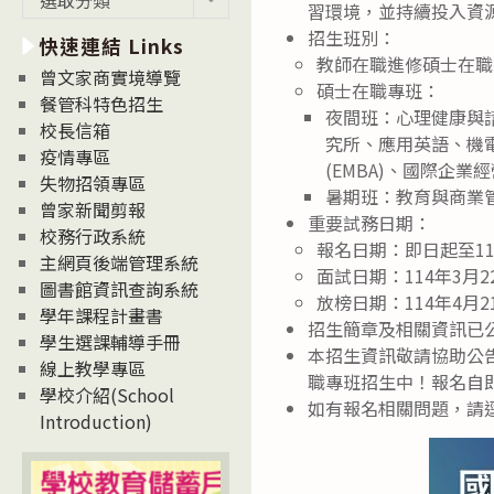
習環境，並持續投入資
新
招生班別：
快速連結 Links
消
教師在職進修碩士在職
息
曾文家商實境導覽
碩士在職專班：
News
餐管科特色招生
夜間班：心理健康與
校長信箱
究所、應用英語、機電
疫情專區
(EMBA)、國際企
失物招領專區
暑期班：教育與商業
曾家新聞剪報
重要試務日期：
校務行政系統
報名日期：即日起至1
主網頁後端管理系統
面試日期：114年3月
圖書館資訊查詢系統
放榜日期：114年4月
學年課程計畫書
招生簡章及相關資訊已公告於
學生選課輔導手冊
本招生資訊敬請協助公告
線上教學專區
職專班招生中！報名自即
學校介紹(School
如有報名相關問題，請逕向
Introduction)