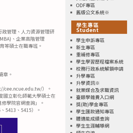
ODF專區
舊版公文系統※
學生專區
Student
行政管理、人力資源管理研
MBA)、企業高階管理
學生申訴專區
民教育等碩士在職專班。
新生專區
重補修專區
學生學習歷程檔案系統
校務行政系統解鎖申請
閱簡章。
升學專區
升學資訊※
ncue.edu.tw/）。
就業媒合及求職資訊
年度國立彰化師範大學碩士在
臺銀學雜費入口網
大進修學院官網查詢」。
獎(助)學金專區
5413、5415）。
學生匯款通知專區
體適能成績查詢
學生生涯輔導網
師生交流