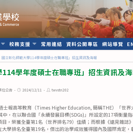
位
校務支援
常用連結
資料公開專區
網站導覽
E
國立彰化師範大學114學年度碩士在職專班」招生資訊及海報
114學年度碩士在職專班」招生資訊及海
Post
Post
單位公告
2024/12/11
twvstn202
published:
author:
士報高等教育（Times Higher Education, 簡稱THE）
中，在以聯合國「永續發展目標(SDGs)」所設定的17項衡量指標
教育」項目，榮獲全臺第1名（世界排名79）佳績；而根據《遠見雜誌
立大學排名全臺第19名，傑出的治學成效獲得國內及國際肯定，