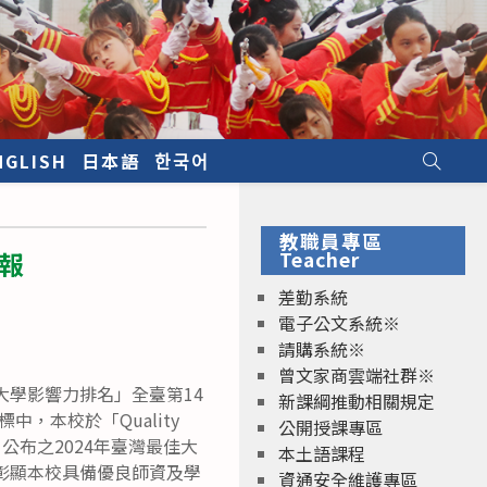
NGLISH
日本語
한국어
教職員專區
報
Teacher
差勤系統
電子公文系統※
請購系統※
曾文家商雲端社群※
「世界大學影響力排名」全臺第14
新課綱推動相關規定
中，本校於「Quality
公開授課專區
》公布之2024年臺灣最佳大
本土語課程
彰顯本校具備優良師資及學
資通安全維護專區