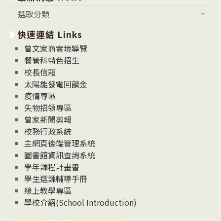
最
選取分類
新
快速連結 Links
消
息
曾文家商實境導覽
News
餐管科特色招生
校長信箱
太陽能發電回饋金
疫情專區
失物招領專區
曾家新聞剪報
校務行政系統
主網頁後端管理系統
圖書館資訊查詢系統
學年課程計畫書
學生選課輔導手冊
線上教學專區
學校介紹(School Introduction)