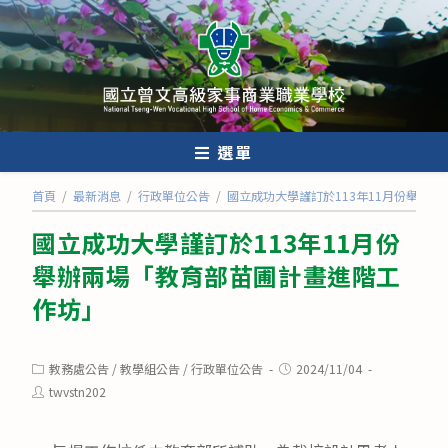
跳
轉
至
主
要
內
選單
容
首頁
/
最新消息
/
行政單位公告
/
國立成功大學謹訂於113年11月份舉辦
國立成功大學謹訂於113年11月份
舉辦兩場「教育部苗圃計畫進階工
作坊」
Post
Post
教務處公告
/
教學組公告
/
行政單位公告
2024/11/04
category:
published:
Post
twvstn202
author: