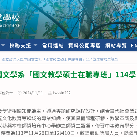
位
校務支援
常用連結
資料公開專區
網站導覽
E
國立政治大學中國文學系「國文教學碩士在職專班」114學年度招生簡章
國文學系「國文教學碩士在職專班」114
Post
Post
單位公告
2024/11/11
twvstn202
published:
author:
及學術相關知能為主，透過專題研究課程設計，結合當代社會議
元文化教育等領域的專業知識，使其具備課程研發、教學革新及
以參與本校師資培育中心舉辦之師資生甄選，修習中等教育學分
時間為113年11月26日至12月10日，敬請鼓勵所屬人員，踴躍