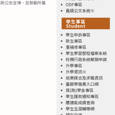
協助公告宣傳，並鼓勵所屬
ODF專區
舊版公文系統※
學生專區
Student
學生申訴專區
新生專區
重補修專區
學生學習歷程檔案系統
校務行政系統解鎖申請
升學專區
升學資訊※
就業媒合及求職資訊
臺銀學雜費入口網
獎(助)學金專區
學生匯款通知專區
體適能成績查詢
學生生涯輔導網
師生交流