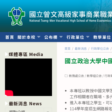
跳
轉
至
主
要
內
首頁
關於本校
公布欄
行政單位
教學單
容
首頁
/
最新消息
/
行政單位公告
/
媒體專區 Media
國立政治大學中
Post
教務處公告
/
教學組公告
/
行政
category:
本專班以教授中國文學
工作相關者在職場、多
進入本專班之學生，可
最新消息 News
114學年度招生網路報名
最
選取分類