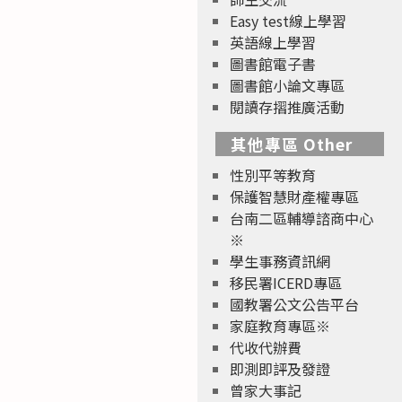
Easy test線上學習
英語線上學習
圖書館電子書
圖書館小論文專區
閱讀存摺推廣活動
其他專區 Other
性別平等教育
保護智慧財產權專區
台南二區輔導諮商中心
※
學生事務資訊網
移民署ICERD專區
國教署公文公告平台
家庭教育專區※
代收代辦費
即測即評及發證
曾家大事記