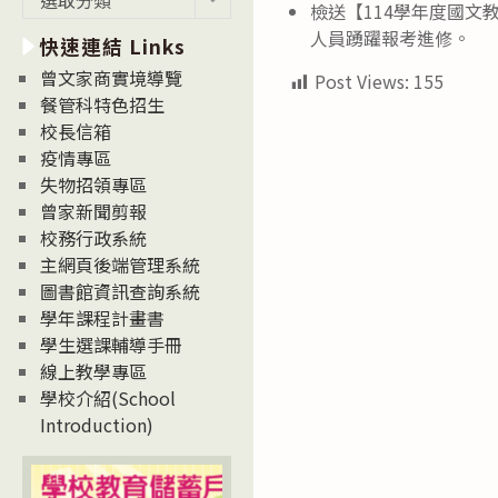
檢送【114學年度國
新
人員踴躍報考進修。
快速連結 Links
消
息
曾文家商實境導覽
Post Views:
155
News
餐管科特色招生
校長信箱
疫情專區
失物招領專區
曾家新聞剪報
校務行政系統
主網頁後端管理系統
圖書館資訊查詢系統
學年課程計畫書
學生選課輔導手冊
線上教學專區
學校介紹(School
Introduction)