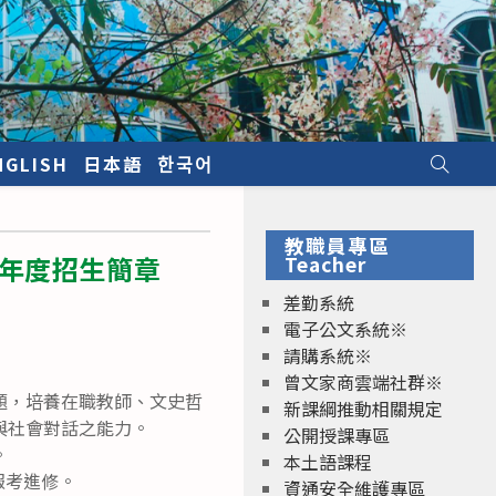
NGLISH
日本語
한국어
教職員專區
學年度招生簡章
Teacher
差勤系統
電子公文系統※
請購系統※
曾文家商雲端社群※
題，培養在職教師、文史哲
新課綱推動相關規定
與社會對話之能力。
公開授課專區
。
本土語課程
報考進修。
資通安全維護專區