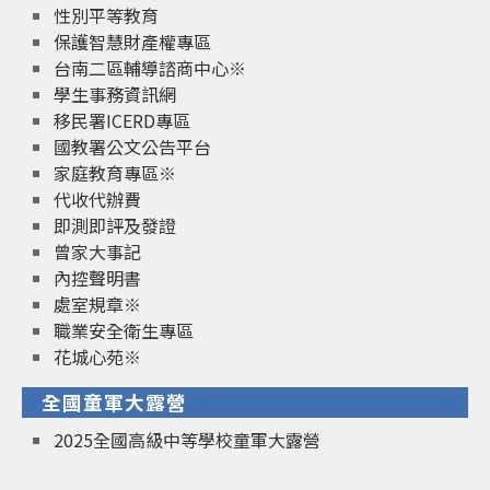
性別平等教育
保護智慧財產權專區
台南二區輔導諮商中心※
學生事務資訊網
移民署ICERD專區
國教署公文公告平台
家庭教育專區※
代收代辦費
即測即評及發證
曾家大事記
內控聲明書
處室規章※
職業安全衛生專區
花城心苑※
全國童軍大露營
2025全國高級中等學校童軍大露營