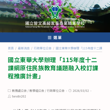
跳
轉
至
主
要
內
選單
容
首頁
/
最新消息
/
行政單位公告
/
國立東華大學辦理「115年度十二課綱原
國立東華大學辦理「115年度十二
課綱原住民族教育議題融入校訂課
程推廣計畫」
Post
Post
教務處公告
/
教學組公告
/
行政單位公告
2026/03/02
category:
published:
Post
twvstn202
author: