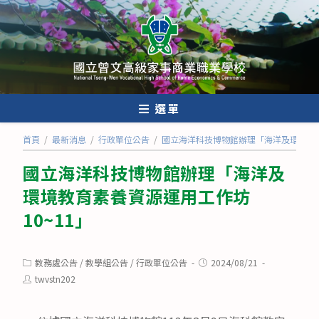
跳
轉
至
主
要
內
選單
容
首頁
/
最新消息
/
行政單位公告
/
國立海洋科技博物館辦理「海洋及環境教育
國立海洋科技博物館辦理「海洋及
環境教育素養資源運用工作坊
10~11」
Post
Post
教務處公告
/
教學組公告
/
行政單位公告
2024/08/21
category:
published:
Post
twvstn202
author: