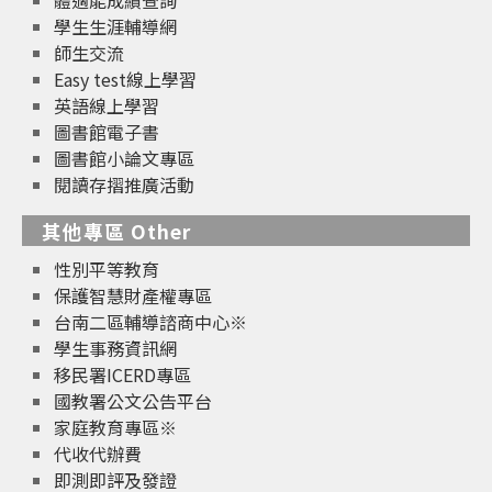
體適能成績查詢
學生生涯輔導網
師生交流
Easy test線上學習
英語線上學習
圖書館電子書
圖書館小論文專區
閱讀存摺推廣活動
其他專區 Other
性別平等教育
保護智慧財產權專區
台南二區輔導諮商中心※
學生事務資訊網
移民署ICERD專區
國教署公文公告平台
家庭教育專區※
代收代辦費
即測即評及發證