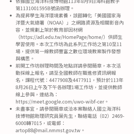
依據國立海洋科技博物館113年8月9日海科館教字
第1131001595B號函辦理。
為提昇學生海洋環境素養，該館轉化「美國國家海
洋暨大氣總署（NOAA）」之網路資源及相關影音內
容，並規劃上架於教育部因材網
（https://adl.edu.tw/HomePage/home/）供師生
學習使用。本次工作坊為此系列工作坊之第10至11
場，提供第一線教師豐富之數位環境教案製作發想
與構思。
前開工作坊辦理時間及地點詳請參閱簡章，本次活
動採線上報名，請至全國教師在職進修資訊網報
名，課程代號：4477908及4477911，預計於113年
8月26日上午及下午各辦理1場工作坊，並提供教師
線上參與，連結為：
https://meet.google.com/uwo-wibf-cer。
未盡事宜，請參閱簡章或洽本案聯絡人國立海洋科
技博物館助理研究員葉先生，聯絡電話（02）2469-
6000轉7015，或電郵：
artop88@mail.nmmst.gov.tw。