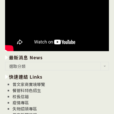
最新消息 News
最
選取分類
新
快速連結 Links
消
息
曾文家商實境導覽
News
餐管科特色招生
校長信箱
疫情專區
失物招領專區