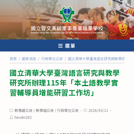
跳
轉
至
主
要
內
選單
容
首頁
/
最新消息
/
行政單位公告
/
國立清華大學臺灣語言研究與教學研究所
國立清華大學臺灣語言研究與教學
研究所辦理115年「本土語教學實
習輔導員增能研習工作坊」
Post
Post
教務處公告
/
教學組公告
/
行政單位公告
2026/05/11
category:
published:
Post
twvstn202
author: