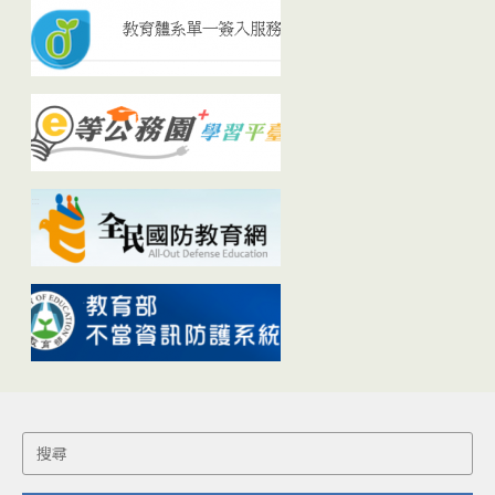
Search
for: