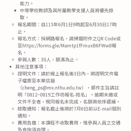
能力。
中等學校教師及其所屬教學支援人員將優先錄
取。
報名期間：自115年6月1日9時起至6月30日17時
止。
報名方式：採網路報名，請掃描附件之QR Code或
至https://forms.gle/Mamtp1fFmuxB6FWw8報
名。
參與人數：30人，額滿為止。
其他注意事項：
證明文件：請於線上報名後3日內，將證明文件電
子檔寄至本案信箱
（cheng_ps@mx.nthu.edu.tw），郵件主旨請註
明「0812~0819工作坊報名-姓名」。逾期未繳或
文件不全者，視同報名未完成，名額將依序遞補。
錄取通知：報名截止後將於7月6日前以E-mail個別
通知。
費用負擔：本課程不收取費用，惟參與人員之交通
及食宿須自理。