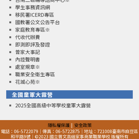
學生事務資訊網
移民署ICERD專區
國教署公文公告平台
家庭教育專區※
代收代辦費
即測即評及發證
曾家大事記
內控聲明書
處室規章※
職業安全衛生專區
花城心苑※
全國童軍大露營
2025全國高級中等學校童軍大露營
隱私權保護
安全政策
電話：06-5722079｜傳真：06-5722875｜地址：721008臺南市麻豆區
和平路9號｜©2023 國立曾文高級家事商業職業學校 版權所有