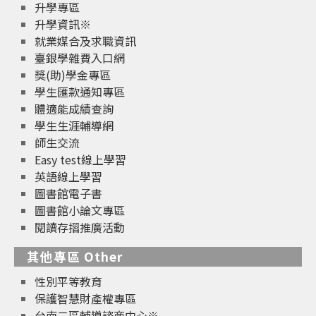
升學專區
升學資訊※
就業媒合及求職資訊
臺銀學雜費入口網
獎(助)學金專區
學生匯款通知專區
體適能成績查詢
學生生涯輔導網
師生交流
Easy test線上學習
英語線上學習
圖書館電子書
圖書館小論文專區
閱讀存摺推廣活動
其他專區 Other
性別平等教育
保護智慧財產權專區
台南二區輔導諮商中心※