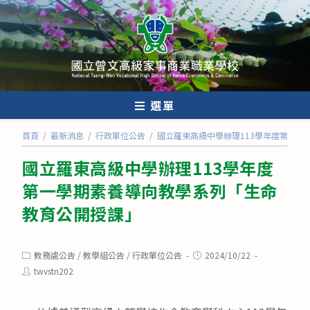
跳
轉
至
主
要
內
選單
容
首頁
/
最新消息
/
行政單位公告
/
國立羅東高級中學辦理113學年度第一學
國立羅東高級中學辦理113學年度
第一學期素養導向教學系列「生命
教育公開授課」
Post
Post
教務處公告
/
教學組公告
/
行政單位公告
2024/10/22
category:
published:
Post
twvstn202
author: