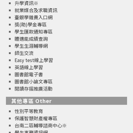
升學資訊※
就業媒合及求職資訊
臺銀學雜費入口網
獎(助)學金專區
學生匯款通知專區
體適能成績查詢
學生生涯輔導網
師生交流
Easy test線上學習
英語線上學習
圖書館電子書
圖書館小論文專區
閱讀存摺推廣活動
其他專區 Other
性別平等教育
保護智慧財產權專區
台南二區輔導諮商中心※
學生事務資訊網