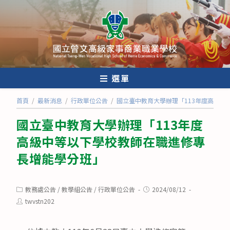
跳
轉
至
主
要
內
選單
容
首頁
/
最新消息
/
行政單位公告
/
國立臺中教育大學辦理「113年度高級中
國立臺中教育大學辦理「113年度
高級中等以下學校教師在職進修專
長增能學分班」
Post
Post
教務處公告
/
教學組公告
/
行政單位公告
2024/08/12
category:
published:
Post
twvstn202
author: