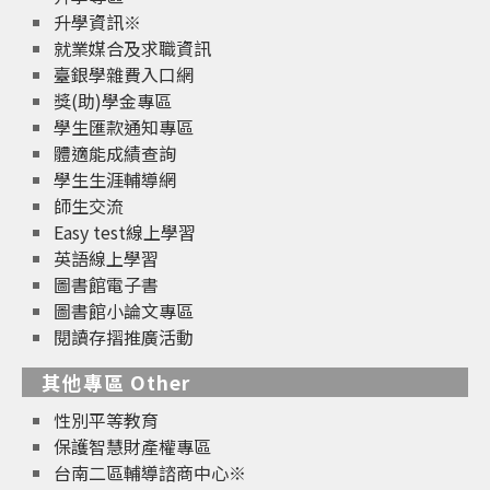
升學資訊※
就業媒合及求職資訊
臺銀學雜費入口網
獎(助)學金專區
學生匯款通知專區
體適能成績查詢
學生生涯輔導網
師生交流
Easy test線上學習
英語線上學習
圖書館電子書
圖書館小論文專區
閱讀存摺推廣活動
其他專區 Other
性別平等教育
保護智慧財產權專區
台南二區輔導諮商中心※