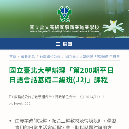
跳
轉
至
主
要
內
選單
容
首頁
/
最新消息
/
行政單位公告
/
國立臺北大學辦理「第200期平日日語會話
國立臺北大學辦理「第200期平日
日語會話基礎二級班(J2)」課程
Post
Post
教務處公告
/
教學組公告
/
行政單位公告
2024/11/12
category:
published:
Post
twvstn202
author:
由專業教師授課，配合上課教材及情境設計，學習
實用的日常生活會話與字彙。時以話題討論的方