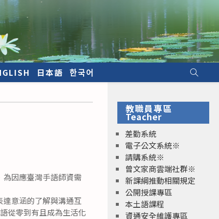
NGLISH
日本語
한국어
教職員專區
Teacher
差勤系統
電子公文系統※
請購系統※
曾文家商雲端社群※
，為因應臺灣手語師資需
新課綱推動相關規定
公開授課專區
表達意涵的了解與溝通互
本土語課程
手語從零到有且成為生活化
資通安全維護專區