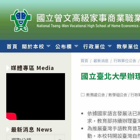
跳
轉
至
主
要
內
首頁
關於本校
公布欄
行政單位
教學單
容
首頁
/
最新消息
/
行政單位公告
/
媒體專區 Media
國立臺北大學辦
Post
教務處公告
/
教學組公告
/
行政
category:
依據國家語言發展法已
求，教育部持續辦理臺
為推展臺灣手語教育普
最新消息 News
動，本校特開設臺灣自
最
選取分類