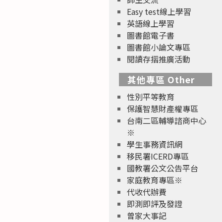
Easy test線上學習
英語線上學習
圖書館電子書
圖書館小論文專區
閱讀存摺推廣活動
其他專區 Other
性別平等教育
保護智慧財產權專區
台南二區輔導諮商中心
※
學生事務資訊網
移民署ICERD專區
國教署公文公告平台
家庭教育專區※
代收代辦費
即測即評及發證
曾家大事記