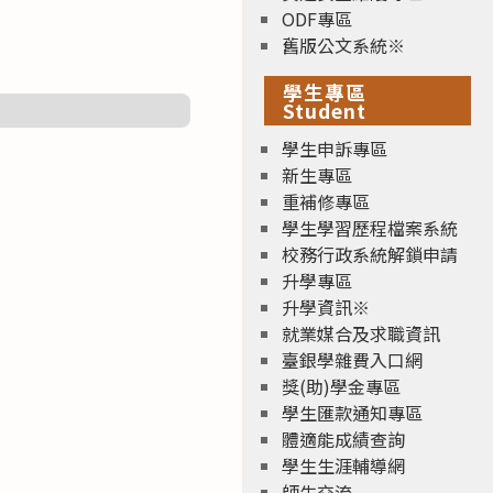
ODF專區
舊版公文系統※
學生專區
Student
學生申訴專區
新生專區
重補修專區
學生學習歷程檔案系統
校務行政系統解鎖申請
升學專區
升學資訊※
就業媒合及求職資訊
臺銀學雜費入口網
獎(助)學金專區
學生匯款通知專區
體適能成績查詢
學生生涯輔導網
師生交流