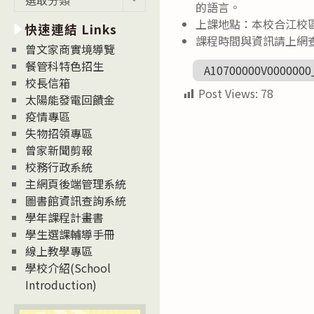
的語言。
新
上課地點：本校合江校
快速連結 Links
消
課程時間與資訊請上網查詢：htt
息
曾文家商實境導覽
News
餐管科特色招生
A10700000V0000000
校長信箱
Post Views:
78
太陽能發電回饋金
疫情專區
失物招領專區
曾家新聞剪報
校務行政系統
主網頁後端管理系統
圖書館資訊查詢系統
學年課程計畫書
學生選課輔導手冊
線上教學專區
學校介紹(School
Introduction)