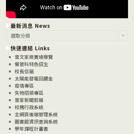
最新消息 News
最
選取分類
新
快速連結 Links
消
息
曾文家商實境導覽
News
餐管科特色招生
校長信箱
太陽能發電回饋金
疫情專區
失物招領專區
曾家新聞剪報
校務行政系統
主網頁後端管理系統
圖書館資訊查詢系統
學年課程計畫書