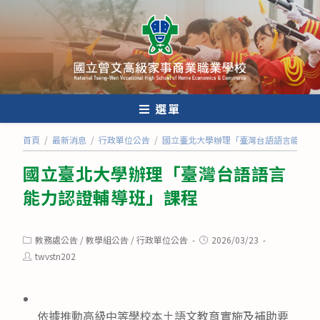
跳
轉
至
主
要
內
選單
容
首頁
/
最新消息
/
行政單位公告
/
國立臺北大學辦理「臺灣台語語言能力認
國立臺北大學辦理「臺灣台語語言
能力認證輔導班」課程
Post
Post
教務處公告
/
教學組公告
/
行政單位公告
2026/03/23
category:
published:
Post
twvstn202
author:
依據推動高級中等學校本土語文教育實施及補助要