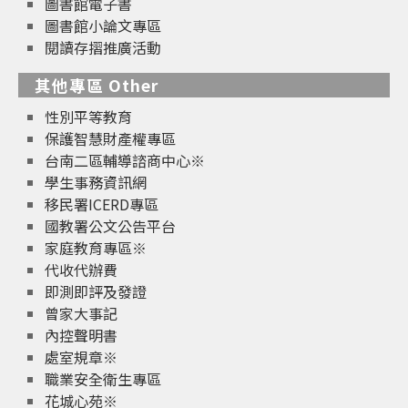
圖書館電子書
圖書館小論文專區
閱讀存摺推廣活動
其他專區 Other
性別平等教育
保護智慧財產權專區
台南二區輔導諮商中心※
學生事務資訊網
移民署ICERD專區
國教署公文公告平台
家庭教育專區※
代收代辦費
即測即評及發證
曾家大事記
內控聲明書
處室規章※
職業安全衛生專區
花城心苑※