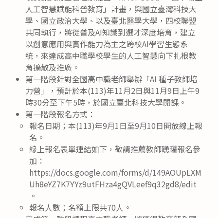
人工智慧賦能科普教育」計畫，與國立臺灣科技大
學、國立政治大學、以及臺北醫學大學，四校聯盟
共同執行，將從普及AI知識到選才深度培育，建立
以創意應用與實作能力為主之跨校AI學習生態系
統，來達成高中職學校學生的人工智慧向下扎根教
育擴散及推廣。
第一階段針對全國高中職老師舉辦「AI 種子教師培
力營」，預計於本(113)年11月2日與11月9日上午9
時30分至下午5時，於國立臺北科技大學開課。
第一階段報名方式：
報名日期；本(113)年9月1日至9月10日開放線上報
名。
線上報名表單連結如下，敬請推薦教師踴躍報名參
加：
https://docs.google.com/forms/d/149AOUpLXM
Uh8eYZ7K7YYz9utFHza4gQVLeef9q32gd8/edit
。
報名人數；名額上限共70人。