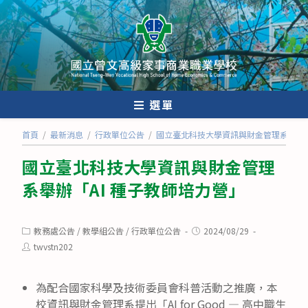
跳
轉
至
主
要
內
選單
容
首頁
/
最新消息
/
行政單位公告
/
國立臺北科技大學資訊與財金管理系舉辦「
國立臺北科技大學資訊與財金管理
系舉辦「AI 種子教師培力營」
Post
Post
教務處公告
/
教學組公告
/
行政單位公告
2024/08/29
category:
published:
Post
twvstn202
author:
為配合國家科學及技術委員會科普活動之推廣，本
校資訊與財金管理系提出「AI for Good — 高中職生