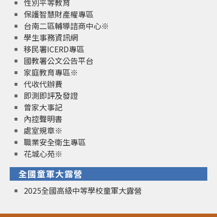
性別平等教育
保護智慧財產權專區
台南二區輔導諮商中心※
學生事務資訊網
移民署ICERD專區
國教署公文公告平台
家庭教育專區※
代收代辦費
即測即評及發證
曾家大事記
內控聲明書
處室規章※
職業安全衛生專區
花城心苑※
全國童軍大露營
2025全國高級中等學校童軍大露營