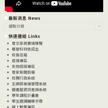
最新消息 News
最
選取分類
新
快速連結 Links
消
息
曾文家商實境導覽
News
餐管科特色招生
校長信箱
疫情專區
失物招領專區
曾家新聞剪報
校務行政系統
主網頁後端管理系統
圖書館資訊查詢系統
學年課程計畫書
學生選課輔導手冊
線上教學專區