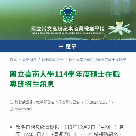
跳
轉
至
主
要
內
選單
容
首頁
/
最新消息
/
行政單位公告
/
國立臺南大學114學年度碩士在職專班招
國立臺南大學114學年度碩士在職
專班招生訊息
Post
Post
教務處公告
/
教學組公告
/
行政單位公告
2024/11/17
category:
published:
Post
twvstn202
author:
報名日期及繳費期限：113年12月2日（星期一）起
至114年1月2日（星期四）止 ，一律採網路報名。