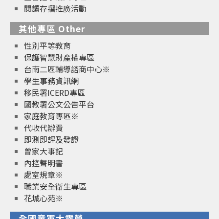
閱讀存摺推廣活動
其他專區 Other
性別平等教育
保護智慧財產權專區
台南二區輔導諮商中心※
學生事務資訊網
移民署ICERD專區
國教署公文公告平台
家庭教育專區※
代收代辦費
即測即評及發證
曾家大事記
內控聲明書
處室規章※
職業安全衛生專區
花城心苑※
全國童軍大露營