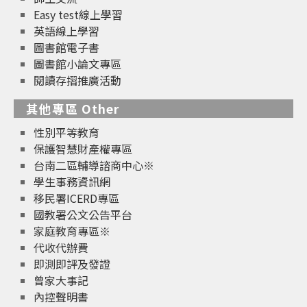
Easy test線上學習
英語線上學習
圖書館電子書
圖書館小論文專區
閱讀存摺推廣活動
其他專區 Other
性別平等教育
保護智慧財產權專區
台南二區輔導諮商中心※
學生事務資訊網
移民署ICERD專區
國教署公文公告平台
家庭教育專區※
代收代辦費
即測即評及發證
曾家大事記
內控聲明書