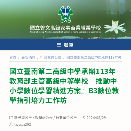
跳
轉
至
主
要
內
選單
容
首頁
/
最新消息
/
行政單位公告
/
國立臺南第二高級中學承辦113年教育部
國立臺南第二高級中學承辦113年
教育部主管高級中等學校『推動中
小學數位學習精進方案』B3數位教
學指引培力工作坊
Post
Post
教務處公告
/
教學組公告
/
行政單位公告
2024/08/29
category:
published:
Post
twvstn202
author: