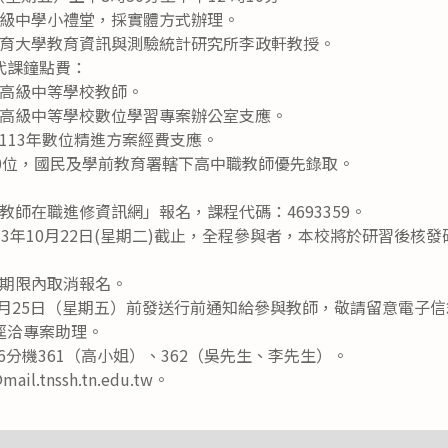
級中學小禮堂，採實體方式辦理。
育大學教育資訊與測驗統計研究所李政軒教授。
代課鐘點費：
高級中等學校教師。
高級中等學校數位學習專案辦公室支應。
113年數位精進方案經費支應。
50位，國民及學前教育署轄下高中職教師優先錄取。
教師在職進修資訊網」報名，課程代碼：4693359。
3年10月22日(星期二)截止，全程參與者，本校將於研習後核
期限內取消報名。
10月25日（星期五）前發送行前通知給參與教師，敬請留意電子
逕洽專案助理。
526分機361（高小姐）、362（吳先生、李先生）。
il.tnssh.tn.edu.tw。