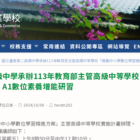
位
校務支援
常用連結
資料公開專區
網站導覽
E
國立臺南第二高級中學承辦113年教育部主管高級中等學校『推動中小學數位學習精
級中學承辦113年教育部主管高級中等學
A1數位素養增能研習
Post
Post
單位公告
2024/10/08
twvstn202
published:
author:
推動中小學數位學習精進方案」主管高級中等學校實施計畫辦理。
課講師如下：
（星期五）上午8時50分至中午12 時10分。