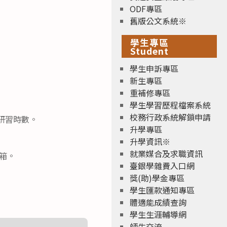
ODF專區
舊版公文系統※
學生專區
Student
學生申訴專區
新生專區
重補修專區
學生學習歷程檔案系統
校務行政系統解鎖申請
發研習時數。
升學專區
升學資訊※
就業媒合及求職資訊
信箱。
臺銀學雜費入口網
獎(助)學金專區
學生匯款通知專區
體適能成績查詢
學生生涯輔導網
師生交流