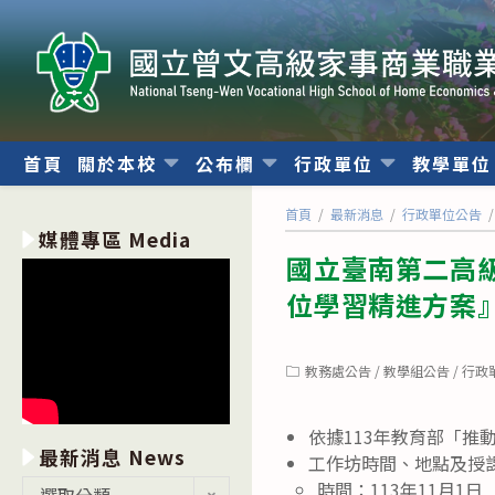
跳
轉
至
主
要
內
首頁
關於本校
公布欄
行政單位
教學單
容
首頁
/
最新消息
/
行政單位公告
/
媒體專區 Media
國立臺南第二高
位學習精進方案』
Post
教務處公告
/
教學組公告
/
行政
category:
依據113年教育部「
最新消息 News
工作坊時間、地點及授
最
時間：113年11月1日
選取分類