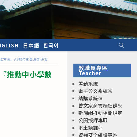
NGLISH
日本語
한국어
進方案』A1數位素養增能研習
教職員專區
校『推動中小學數
Teacher
差勤系統
電子公文系統※
請購系統※
曾文家商雲端社群※
新課綱推動相關規定
公開授課專區
本土語課程
資通安全維護專區