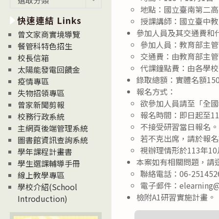
新
地點：國立臺南第二高
快速連結 Links
消
授課講師：國立臺中教
息
參加人員及其交通費和
曾文家商實境導覽
News
參加人員：教育部主管
餐管科特色招生
交通費：由教育部主管
校長信箱
代課鐘點費：由各學校
太陽能發電回饋金
錄取總額：實體名額1
疫情專區
報名方式：
失物招領專區
欲參加人員請至「全國
曾家新聞剪報
報名時間：即日起至11
校務行政系統
不接受研習當日報名。
主網頁後端管理系統
若不克出席，請於報名
圖書館資訊查詢系統
視辦理情形於113年
學年課程計畫書
本案如有相關問題，請
學生選課輔導手冊
聯絡電話：06-2514
線上教學專區
電子郵件：elearning@ma
學校介紹(School
檢附A1研習實施計畫。
Introduction)