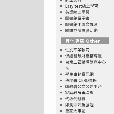
Easy test線上學習
英語線上學習
圖書館電子書
圖書館小論文專區
閱讀存摺推廣活動
其他專區 Other
性別平等教育
保護智慧財產權專區
台南二區輔導諮商中心
※
學生事務資訊網
移民署ICERD專區
國教署公文公告平台
家庭教育專區※
代收代辦費
即測即評及發證
曾家大事記