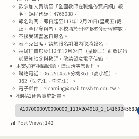
欲參加人員請至「全國教師在職進修資訊網」報
名，課程代碼：4766088。
報名時間：即日起至113年12月20日(星期五)截
止，全程參與者，本校將於研習後核發研習時數。
不接受研習當日報名。
若不克出席，請於報名期限內取消報名。
視辦理情形於113年12月24日（星期二）前發送行
前通知給參與教師，敬請留意電子信箱。
本案如有相關問題，請逕洽專案助理。
聯絡電話：06-2514526分機361（高小姐）、
362（吳先生、李先生）。
電子郵件：elearning@mail.tnssh.tn.edu.tw。
檢附A1研習實施計畫。
A10700000V0000000_113A204918_1_14163245688
Post Views:
142