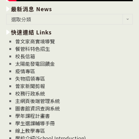
最新消息 News
最
選取分類
新
快速連結 Links
消
息
曾文家商實境導覽
News
餐管科特色招生
校長信箱
太陽能發電回饋金
疫情專區
失物招領專區
曾家新聞剪報
校務行政系統
主網頁後端管理系統
圖書館資訊查詢系統
學年課程計畫書
學生選課輔導手冊
線上教學專區
學校介紹(School Introduction)