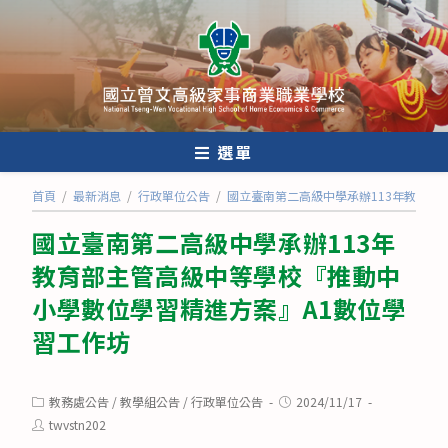
跳
轉
至
主
要
內
選單
容
首頁
/
最新消息
/
行政單位公告
/
國立臺南第二高級中學承辦113年教育部
國立臺南第二高級中學承辦113年
教育部主管高級中等學校『推動中
小學數位學習精進方案』A1數位學
習工作坊
Post
Post
教務處公告
/
教學組公告
/
行政單位公告
2024/11/17
category:
published:
Post
twvstn202
author: