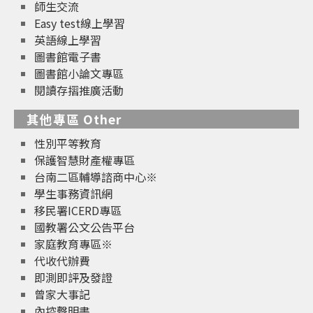
師生交流
Easy test線上學習
英語線上學習
圖書館電子書
圖書館小論文專區
閱讀存摺推廣活動
其他專區 Other
性別平等教育
保護智慧財產權專區
台南二區輔導諮商中心※
學生事務資訊網
移民署ICERD專區
國教署公文公告平台
家庭教育專區※
代收代辦費
即測即評及發證
曾家大事記
內控聲明書