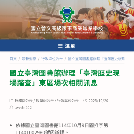
跳
轉
至
主
要
內
選單
容
首頁
/
最新消息
/
行政單位公告
/
國立臺灣圖書館辦理「臺灣歷史現場踏查
國立臺灣圖書館辦理「臺灣歷史現
場踏查」東區場次相關訊息
Post
Post
教務處公告
/
教學組公告
/
行政單位公告
2025/10/20
category:
published:
Post
twvstn202
author:
依據國立臺灣圖書館114年10月9日圖推字第
11401002980號函辦理。