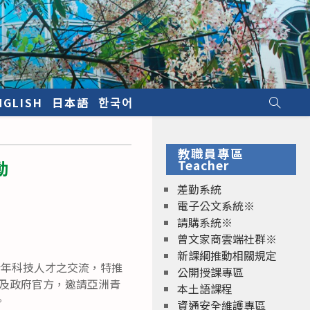
NGLISH
日本語
한국어
教職員專區
動
Teacher
差勤系統
電子公文系統※
請購系統※
曾文家商雲端社群※
新課綱推動相關規定
促進亞洲青年科技人才之交流，特推
公開授課專區
、學界以及政府官方，邀請亞洲青
本土語課程
。
資通安全維護專區