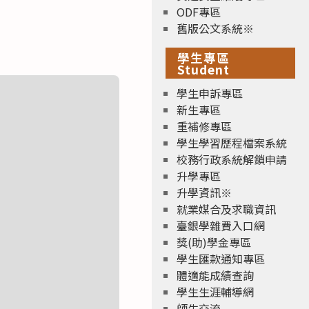
ODF專區
舊版公文系統※
學生專區
Student
學生申訴專區
新生專區
重補修專區
學生學習歷程檔案系統
校務行政系統解鎖申請
升學專區
升學資訊※
就業媒合及求職資訊
臺銀學雜費入口網
獎(助)學金專區
學生匯款通知專區
體適能成績查詢
學生生涯輔導網
師生交流