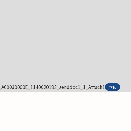
_A09030000E_1140020192_senddoc1_1_Attach1
下載