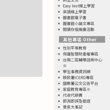
Easy test線上學習
英語線上學習
圖書館電子書
圖書館小論文專區
閱讀存摺推廣活動
其他專區 Other
性別平等教育
保護智慧財產權專區
台南二區輔導諮商中心
※
學生事務資訊網
移民署ICERD專區
國教署公文公告平台
家庭教育專區※
代收代辦費
即測即評及發證
曾家大事記