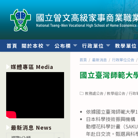
跳
轉
至
主
要
內
首頁
關於本校
公布欄
行政單位
教學單
容
首頁
/
最新消息
/
行政單位公告
/
媒體專區 Media
國立臺灣師範大學
Post
教務處公告
/
教學組公告
/
行政
category:
依據國立臺灣師範大學11
日本科學技術振興機構（Jap
動櫻花科學計畫（SAKURA
最新消息 News
年赴日交流。甄選具科
最
選取分類