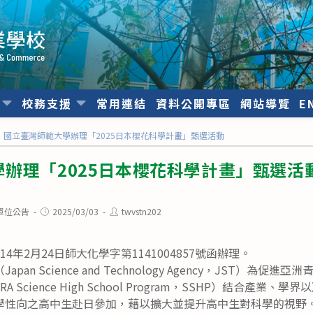
位
校務支援
常用連結
資料公開專區
網站導覽
E
國立臺灣師範大學辦理「2025日本櫻花科學計畫」甄選活動
辦理「2025日本櫻花科學計畫」甄選活
Post
Post
單位公告
2025/03/03
twvstn202
published:
author:
4年2月24日師大化學字第1141004857號函辦理。
an Science and Technology Agency，JST）為
 Science High School Program，SSHP）結合產業
學性向之高中生赴日參加，藉以擴大並提升高中生對科學的視野