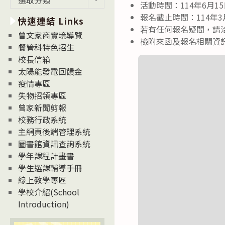
活動時間：114年6月1
新
報名截止時間：114年3月
快速連結 Links
消
若有任何報名疑間，請洽（
息
曾文家商實境導覽
檢附來函及報名相關資
News
餐管科特色招生
校長信箱
太陽能發電回饋金
疫情專區
失物招領專區
曾家新聞剪報
校務行政系統
主網頁後端管理系統
圖書館資訊查詢系統
學年課程計畫書
學生選課輔導手冊
線上教學專區
學校介紹(School
Introduction)