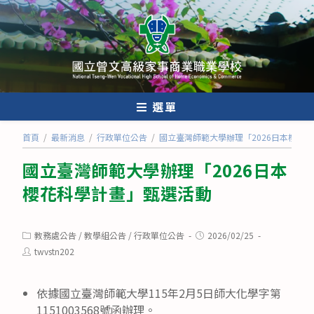
跳
轉
至
主
要
內
選單
容
首頁
/
最新消息
/
行政單位公告
/
國立臺灣師範大學辦理「2026日本櫻花
國立臺灣師範大學辦理「2026日本
櫻花科學計畫」甄選活動
Post
Post
教務處公告
/
教學組公告
/
行政單位公告
2026/02/25
category:
published:
Post
twvstn202
author:
依據國立臺灣師範大學115年2月5日師大化學字第
1151003568號函辦理。