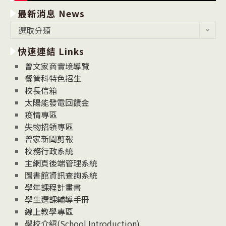
最新消息 News
最
選取分類
新
快速連結 Links
消
息
曾文家商實境導覽
News
餐管科特色招生
校長信箱
太陽能發電回饋金
疫情專區
失物招領專區
曾家新聞剪報
校務行政系統
主網頁後端管理系統
圖書館資訊查詢系統
學年課程計畫書
學生選課輔導手冊
線上教學專區
學校介紹(School Introduction)