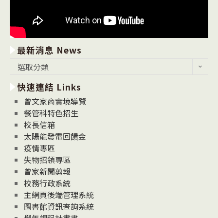
最新消息 News
最
選取分類
新
快速連結 Links
消
息
曾文家商實境導覽
News
餐管科特色招生
校長信箱
太陽能發電回饋金
疫情專區
失物招領專區
曾家新聞剪報
校務行政系統
主網頁後端管理系統
圖書館資訊查詢系統
學年課程計畫書