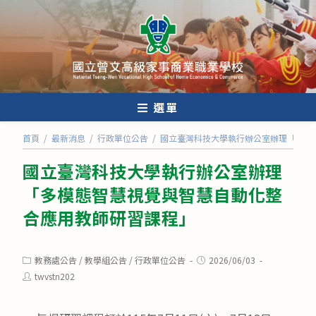
跳
轉
至
主
要
內
選單
容
首頁
/
最新消息
/
行政單位公告
/
國立臺灣科技大學執行辦公室辦理「多模
國立臺灣科技大學執行辦公室辦理
「多模態智慧視覺與智慧自動化整
合應用教師研習課程」
Post
Post
教務處公告
/
教學組公告
/
行政單位公告
2026/06/03
category:
published:
Post
twvstn202
author: