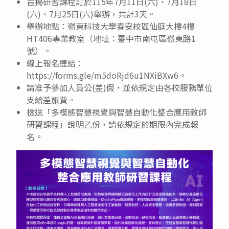
旨揭研習課程訂於115年7月11日(六)、7月18日
(六)、7月25日(六)舉辦，共計3天。
舉辦地點：嶺東科技大學春安校區仙庭大樓4樓
HT406專業教室（地址：臺中市南屯區嶺東路1
號）。
線上報名連結：
https://forms.gle/m5doRjd6u1NXiBXw6。
請准予參加人員公(差)假，並依規定由各校服務單位
支給差旅費。
檢送「多模態智慧視覺與智慧自動化整合應用教師
研習課程」說明乙份，請依規定於期限內完成報
名。