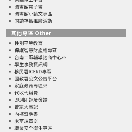
圖書館電子書
圖書館小論文專區
閱讀存摺推廣活動
其他專區 Other
性別平等教育
保護智慧財產權專區
台南二區輔導諮商中心※
學生事務資訊網
移民署ICERD專區
國教署公文公告平台
家庭教育專區※
代收代辦費
即測即評及發證
曾家大事記
內控聲明書
處室規章※
職業安全衛生專區