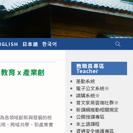
NGLISH
日本語
한국어
教職員專區
育 x 產業創
Teacher
差勤系統
電子公文系統※
請購系統※
曾文家商雲端社群※
新課綱推動相關規定
公開授課專區
僅成為各領域創新與發展的核
本土語課程
應用、跨域共學、到產業實
資通安全維護專區