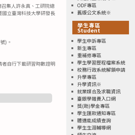
ODF專區
總召集人許永真、工研院總
舊版公文系統※
暨國立臺灣科技大學研發長
學生專區
Student
學生申訴專區
3號)。
新生專區
重補修專區
學生學習歷程檔案系統
請者自行下載研習時數證明
校務行政系統解鎖申請
升學專區
升學資訊※
就業媒合及求職資訊
臺銀學雜費入口網
獎(助)學金專區
學生匯款通知專區
體適能成績查詢
學生生涯輔導網
師生交流