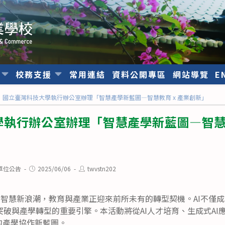
位
校務支援
常用連結
資料公開專區
網站導覽
E
國立臺灣科技大學執行辦公室辦理「智慧產學新藍圖—智慧教育 x 產業創新」
執行辦公室辦理「智慧產學新藍圖—智慧教
Post
Post
單位公告
2025/06/06
twvstn202
published:
author:
引領人工智慧新浪潮，教育與產業正迎來前所未有的轉型契機。AI不
破與產學轉型的重要引擎。本活動將從AI人才培育、生成式AI
的產學協作新藍圖。