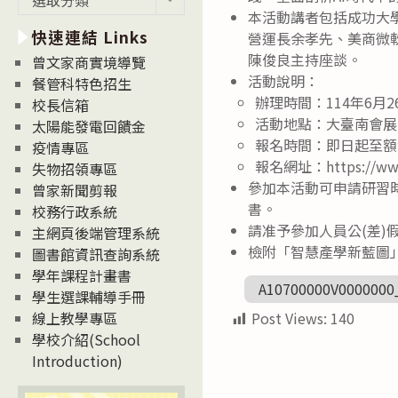
新
本活動講者包括成功大
快速連結 Links
消
營運長余孝先、美商微
息
陳俊良主持座談。
曾文家商實境導覽
News
活動說明：
餐管科特色招生
辦理時間：114年6月26日(
校長信箱
活動地點：大臺南會展中心
太陽能發電回饋金
報名時間：即日起至額
疫情專區
報名網址：https://www.
失物招領專區
參加本活動可申請研習
曾家新聞剪報
書。
校務行政系統
請准予參加人員公(差
主網頁後端管理系統
檢附「智慧產學新藍圖
圖書館資訊查詢系統
學年課程計畫書
A10700000V0000000
學生選課輔導手冊
Post Views:
140
線上教學專區
學校介紹(School
Introduction)