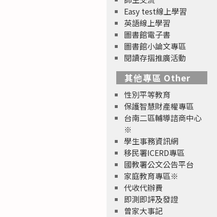
Easy test線上學習
英語線上學習
圖書館電子書
圖書館小論文專區
閱讀存摺推廣活動
其他專區 Other
性別平等教育
保護智慧財產權專區
台南二區輔導諮商中心
※
學生事務資訊網
移民署ICERD專區
國教署公文公告平台
家庭教育專區※
代收代辦費
即測即評及發證
曾家大事記