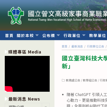
跳
轉
至
主
要
內
首頁
關於本校
公布欄
行政單位
教學單
容
首頁
/
最新消息
/
行政單位公告
/
媒體專區 Media
國立臺灣科技大學
新」
Post
教務處公告
/
教學組公告
/
行政
category:
隨著 ChatGPT 
最新消息 News
心動力，更是推動科技突
最
踐，全面剖析AI時代下
選取分類