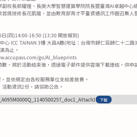
學副校長郭耀煌、長庚大學智慧運算學院院長暨臺灣AI卓越中心
軟首席技術長花凱龍，並由教育部育才平臺資通訊工作圈召集人
四)14:00-16:50 (13:30 開放報到)
 ICC TAINAN 3樓 大員A廳(地址：台南市歸仁區歸仁十二路
滿為止。
accupass.com/go/AI_blueprints
時數，將於活動結束後，透過電子郵件提供雲端下載連結，供申
)假，並依規定由各校服務單位支給差旅費。
」活動資訊1份，請協助公告。
_A095M0000Q_1140500257_doc1_Attach1
下載