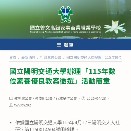
跳
轉
至
主
要
內
選單
容
首頁
/
最新消息
/
行政單位公告
/
國立陽明交通大學辦理「115年數位素養
國立陽明交通大學辦理「115年數
位素養優良教案徵選」活動簡章
Post
Post
教務處公告
/
教學組公告
/
行政單位公告
2026/04/28
category:
published:
Post
twvstn202
author:
依據國立陽明交通大學115年4月17日陽明交大人社
研字第1150014504號函辦理。