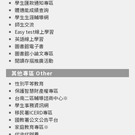
學生匯款通知專區
體適能成績查詢
學生生涯輔導網
師生交流
Easy test線上學習
英語線上學習
圖書館電子書
圖書館小論文專區
閱讀存摺推廣活動
其他專區 Other
性別平等教育
保護智慧財產權專區
台南二區輔導諮商中心※
學生事務資訊網
移民署ICERD專區
國教署公文公告平台
家庭教育專區※
代收代辦費