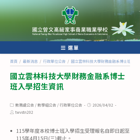
跳
轉
至
主
要
內
選單
容
首頁
/
最新消息
/
行政單位公告
/
國立雲林科技大學財務金融系博士班入學
國立雲林科技大學財務金融系博士
班入學招生資訊
Post
Post
教務處公告
/
教學組公告
/
行政單位公告
2026/04/02
category:
published:
Post
twvstn202
author:
115學年度本校博士班入學招生受理報名自即日起至
115年4月15日(三)截止。