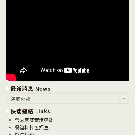
最新消息 News
最
選取分類
新
快速連結 Links
消
息
曾文家商實境導覽
News
餐管科特色招生
校長信箱