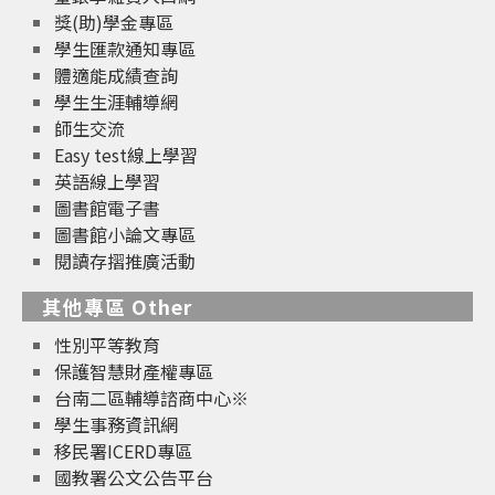
獎(助)學金專區
學生匯款通知專區
體適能成績查詢
學生生涯輔導網
師生交流
Easy test線上學習
英語線上學習
圖書館電子書
圖書館小論文專區
閱讀存摺推廣活動
其他專區 Other
性別平等教育
保護智慧財產權專區
台南二區輔導諮商中心※
學生事務資訊網
移民署ICERD專區
國教署公文公告平台