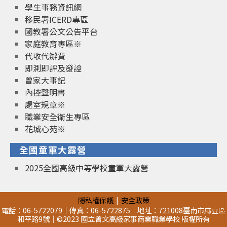
學生事務資訊網
移民署ICERD專區
國教署公文公告平台
家庭教育專區※
代收代辦費
即測即評及發證
曾家大事記
內控聲明書
處室規章※
職業安全衛生專區
花城心苑※
全國童軍大露營
2025全國高級中等學校童軍大露營
隱私權保護
安全政策
電話：06-5722079｜傳真：06-5722875｜地址：721008臺南市麻豆區
和平路9號｜©2023 國立曾文高級家事商業職業學校 版權所有