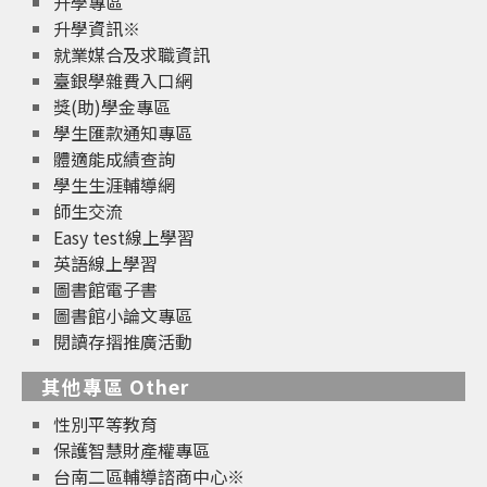
升學專區
升學資訊※
就業媒合及求職資訊
臺銀學雜費入口網
獎(助)學金專區
學生匯款通知專區
體適能成績查詢
學生生涯輔導網
師生交流
Easy test線上學習
英語線上學習
圖書館電子書
圖書館小論文專區
閱讀存摺推廣活動
其他專區 Other
性別平等教育
保護智慧財產權專區
台南二區輔導諮商中心※