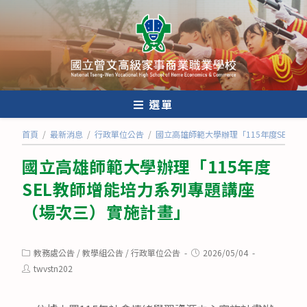
跳
轉
至
主
要
內
選單
容
首頁
/
最新消息
/
行政單位公告
/
國立高雄師範大學辦理「115年度SEL
國立高雄師範大學辦理「115年度
SEL教師增能培力系列專題講座
（場次三）實施計畫」
Post
Post
教務處公告
/
教學組公告
/
行政單位公告
2026/05/04
category:
published:
Post
twvstn202
author: