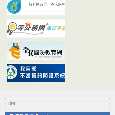
Search
for: