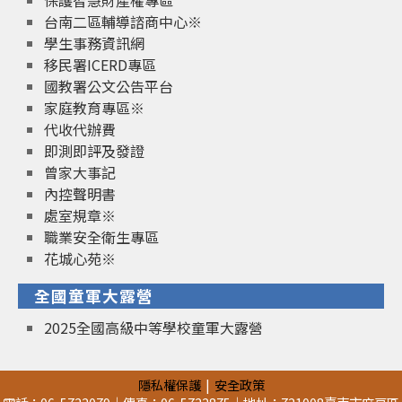
保護智慧財產權專區
台南二區輔導諮商中心※
學生事務資訊網
移民署ICERD專區
國教署公文公告平台
家庭教育專區※
代收代辦費
即測即評及發證
曾家大事記
內控聲明書
處室規章※
職業安全衛生專區
花城心苑※
全國童軍大露營
2025全國高級中等學校童軍大露營
隱私權保護
安全政策