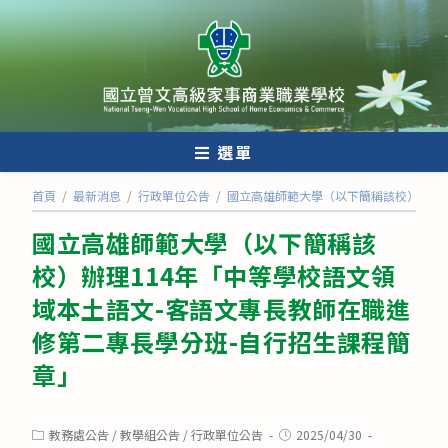
跳
轉
至
主
要
內
選單
容
首頁
/
最新消息
/
行政單位公告
/
國立高雄師範大學（以下簡稱該校）辦理1
國立高雄師範大學（以下簡稱該
校）辦理114年「中等學校語文領
域本土語文-客語文專長教師在職進
修第二專長學分班-自行招生課程簡
章」
Post
Post
教務處公告
/
教學組公告
/
行政單位公告
2025/04/30