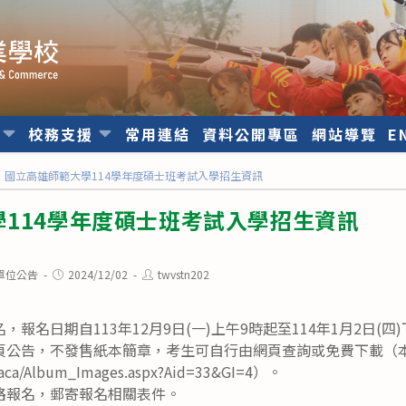
位
校務支援
常用連結
資料公開專區
網站導覽
E
國立高雄師範大學114學年度碩士班考試入學招生資訊
114學年度碩士班考試入學招生資訊
Post
Post
單位公告
2024/12/02
twvstn202
published:
author:
報名日期自113年12月9日(一)上午9時起至114年1月2日(四)
頁公告，不發售紙本簡章，考生可自行由網頁查詢或免費下載（
w/aca/Album_Images.aspx?Aid=33&GI=4）。
路報名，郵寄報名相關表件。