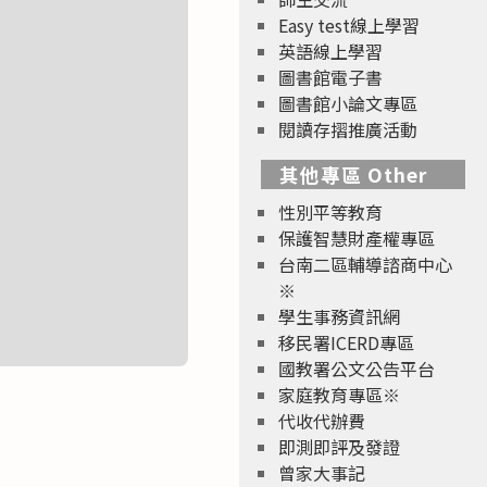
Easy test線上學習
英語線上學習
圖書館電子書
圖書館小論文專區
閱讀存摺推廣活動
其他專區 Other
性別平等教育
保護智慧財產權專區
台南二區輔導諮商中心
※
學生事務資訊網
移民署ICERD專區
國教署公文公告平台
家庭教育專區※
代收代辦費
即測即評及發證
曾家大事記