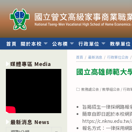
跳
轉
至
主
要
內
首頁
關於本校
公布欄
行政單位
教學單
容
首頁
/
最新消息
/
行政單位公告
/
媒體專區 Media
國立高雄師範大學
Post
教務處公告
/
教學組公告
/
行政
category:
旨揭招生一律採網路報名，
簡章自即日起於本校網
https://c.nknu.edu.t
最新消息 News
報名方式：一律採用網
最
選取分類