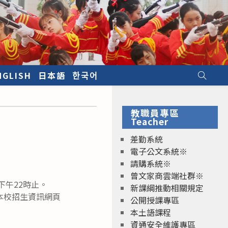
NGLISH
日本語
한국어
教職員專區
Teacher
差勤系統
電子公文系統※
請購系統※
曾文家商雲端社群※
下午22時止。
新課綱推動相關規定
本校招生資訊網頁
公開授課專區
本土語課程
資通安全維護專區