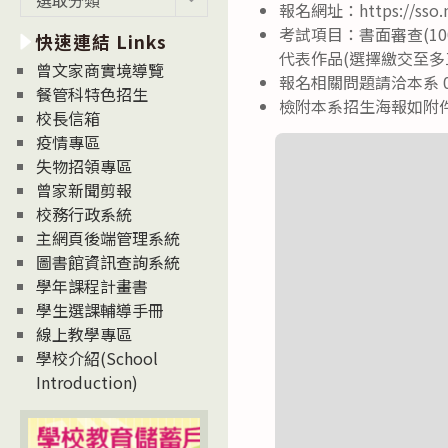
報名網址：https://sso.nk
新
考試項目：書面審查(1
快速連結 Links
消
代表作品(選擇繳交至多
息
曾文家商實境導覽
報名相關問題請洽本系 07-
News
餐管科特色招生
檢附本系招生海報如附
校長信箱
疫情專區
失物招領專區
曾家新聞剪報
校務行政系統
主網頁後端管理系統
圖書館資訊查詢系統
學年課程計畫書
學生選課輔導手冊
線上教學專區
學校介紹(School
Introduction)