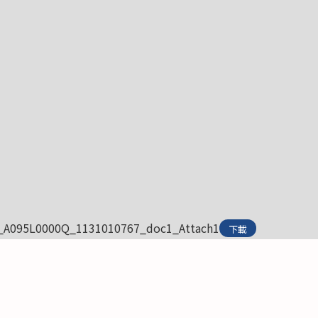
_A095L0000Q_1131010767_doc1_Attach1
下載