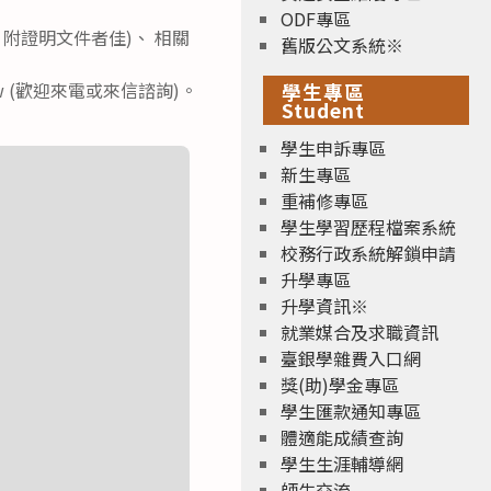
ODF專區
附證明文件者佳)、 相關
舊版公文系統※
.tw (歡迎來電或來信諮詢)。
學生專區
Student
學生申訴專區
新生專區
重補修專區
學生學習歷程檔案系統
校務行政系統解鎖申請
升學專區
升學資訊※
就業媒合及求職資訊
臺銀學雜費入口網
獎(助)學金專區
學生匯款通知專區
體適能成績查詢
學生生涯輔導網
師生交流