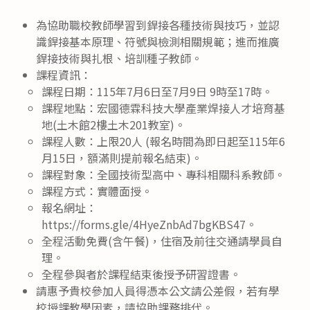
為協助職校教師學習到銲接各種技術與技巧，並認
識銲接基本原理、符號與檢測相關規範；進而推廣
銲接技術與扎根、培訓種子教師。
課程資訊：
課程日期：115年7月6日至7月9日 9時至17時。
課程地點：宏國德霖科技大學產業焊接人才培育基
地(土木館2樓土木201教室)。
課程人數：上限20人 (報名時間為即日起至115年6
月15日，額滿則提前報名結束)。
課程對象：全國技術型高中、專科相關科系教師。
課程方式：實體面授。
報名網址：
https://forms.gle/4HyeZnbAd7bgKBS47。
全程活動免費(含午餐)，住宿及前往交通請學員自
理。
全程參與者於課程結束後授予研習證書。
請惠予貴校參加人員得憑本公文請公差假，若有學
校授課教學因素，請協助課務排代。