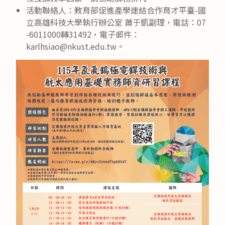
活動聯絡人：教育部促進產學連結合作育才平臺-國
立高雄科技大學執行辦公室 蕭于凱副理，電話：07
-6011000轉31492，電子郵件：
karlhsiao@nkust.edu.tw。