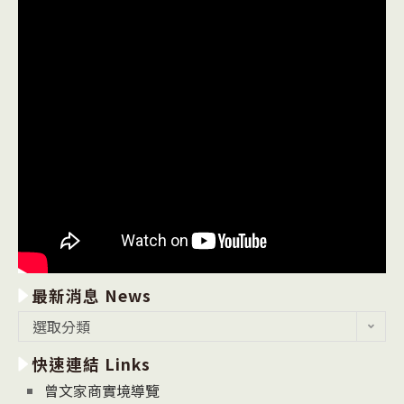
最新消息 News
最
選取分類
新
快速連結 Links
消
息
曾文家商實境導覽