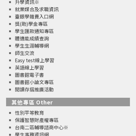
升學資訊※
就業媒合及求職資訊
臺銀學雜費入口網
獎(助)學金專區
學生匯款通知專區
體適能成績查詢
學生生涯輔導網
師生交流
Easy test線上學習
英語線上學習
圖書館電子書
圖書館小論文專區
閱讀存摺推廣活動
其他專區 Other
性別平等教育
保護智慧財產權專區
台南二區輔導諮商中心※
學生事務資訊網