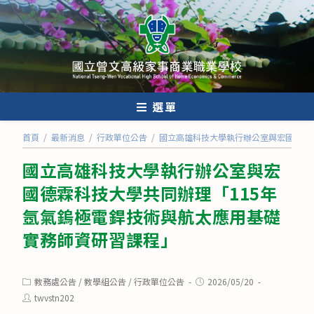
跳
轉
至
主
要
內
選單
容
首頁
/
最新消息
/
行政單位公告
/
國立高雄科技大學執行辦公室與宏國德霖
國立高雄科技大學執行辦公室與宏
國德霖科技大學共同辦理「115年
氬氣鎢極電銲技術與航太應用基礎
實務師資研習課程」
Post
Post
教務處公告
/
教學組公告
/
行政單位公告
2026/05/20
category:
published:
Post
twvstn202
author: