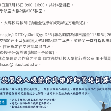
日至7月16日 9:00~16:00，共計4堂課程。
航空大樓2樓V205教室。
、大專校院教師 (須能全程參加4天課程方能報名)。
rms.gle/eDT3XyjXkdJQguD56 (報名時間為即日起至115年6月2
交500元小型多軸無人機組裝材料工本費，並於第一堂課程現場
)，住宿與前往交通請學員自理。
後授予研習證書(缺課不予發放)。
產學連結合作育才平臺-國立高雄科技大學執行辦公室 蕭于凱副理，電
iao@nkust.edu.tw。