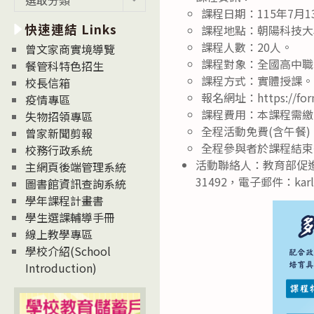
新
課程日期：115年7月13
快速連結 Links
消
課程地點：朝陽科技大學
息
課程人數：20人。
曾文家商實境導覽
News
課程對象：全國高中職
餐管科特色招生
課程方式：實體授課。
校長信箱
報名網址：https://fo
疫情專區
課程費用：本課程需繳
失物招領專區
全程活動免費(含午餐
曾家新聞剪報
全程參與者於課程結束
校務行政系統
活動聯絡人：教育部促進
主網頁後端管理系統
31492，電子郵件：karlhs
圖書館資訊查詢系統
學年課程計畫書
學生選課輔導手冊
線上教學專區
學校介紹(School
Introduction)