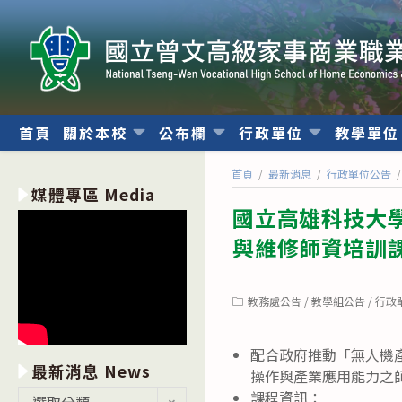
跳
轉
至
主
要
內
首頁
關於本校
公布欄
行政單位
教學單
容
首頁
/
最新消息
/
行政單位公告
/
媒體專區 Media
國立高雄科技大
與維修師資培訓
Post
教務處公告
/
教學組公告
/
行政
category:
配合政府推動「無人機
最新消息 News
操作與產業應用能力之
最
課程資訊：
選取分類