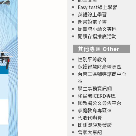
Easy test線上學習
英語線上學習
圖書館電子書
圖書館小論文專區
閱讀存摺推廣活動
其他專區 Other
性別平等教育
保護智慧財產權專區
台南二區輔導諮商中心
※
學生事務資訊網
移民署ICERD專區
國教署公文公告平台
家庭教育專區※
代收代辦費
即測即評及發證
曾家大事記