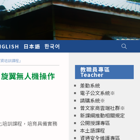
NGLISH
日本語
한국어
師資培訓課程」
教職員專區
多旋翼無人機操作
Teacher
差勤系統
電子公文系統※
請購系統※
曾文家商雲端社群※
新課綱推動相關規定
公開授課專區
化培訓課程，培育具備實務
本土語課程
資通安全維護專區