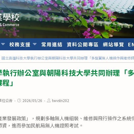
位
校務支援
常用連結
資料公開專區
網站導覽
E
國立高雄科技大學執行辦公室與朝陽科技大學共同辦理「多旋翼無人機操作與維修
學執行辦公室與朝陽科技大學共同辦理「
課程」
Post
Post
單位公告
2026/05/26
twvstn202
published:
author:
產業發展政策」，規劃多軸無人機組裝、維修與飛行操作之系統
師資，進而參加民航局無人機證照考試。