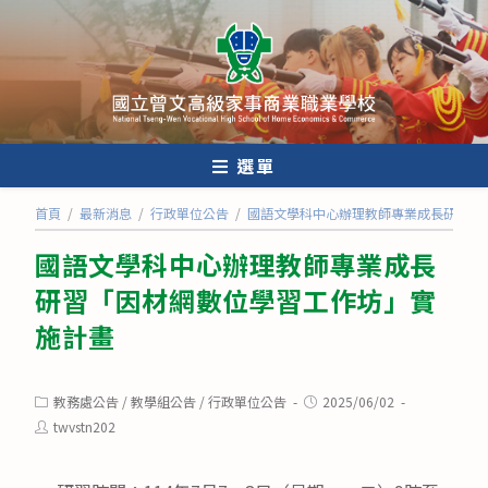
跳
轉
至
主
要
內
選單
容
首頁
/
最新消息
/
行政單位公告
/
國語文學科中心辦理教師專業成長研習「
國語文學科中心辦理教師專業成長
研習「因材網數位學習工作坊」實
施計畫
Post
Post
教務處公告
/
教學組公告
/
行政單位公告
2025/06/02
category:
published:
Post
twvstn202
author: