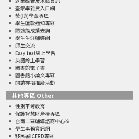
就業媒合及求職資訊
臺銀學雜費入口網
獎(助)學金專區
學生匯款通知專區
體適能成績查詢
學生生涯輔導網
師生交流
Easy test線上學習
英語線上學習
圖書館電子書
圖書館小論文專區
閱讀存摺推廣活動
其他專區 Other
性別平等教育
保護智慧財產權專區
台南二區輔導諮商中心※
學生事務資訊網
移民署ICERD專區