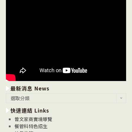
最新消息 News
最
選取分類
新
快速連結 Links
消
息
曾文家商實境導覽
News
餐管科特色招生