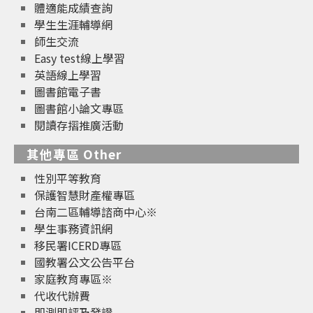
體適能成績查詢
學生生涯輔導網
師生交流
Easy test線上學習
英語線上學習
圖書館電子書
圖書館小論文專區
閱讀存摺推廣活動
其他專區 Other
性別平等教育
保護智慧財產權專區
台南二區輔導諮商中心※
學生事務資訊網
移民署ICERD專區
國教署公文公告平台
家庭教育專區※
代收代辦費
即測即評及發證