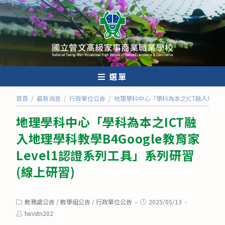
跳
轉
至
主
要
內
選單
容
首頁
/
最新消息
/
行政單位公告
/
地理學科中心「學科為本之ICT融入地理學科教
地理學科中心「學科為本之ICT融
入地理學科教學B4Google教育家
Level1認證系列工具」系列研習
(線上研習)
Post
Post
教務處公告
/
教學組公告
/
行政單位公告
2025/05/13
category:
published:
Post
twvstn202
author: