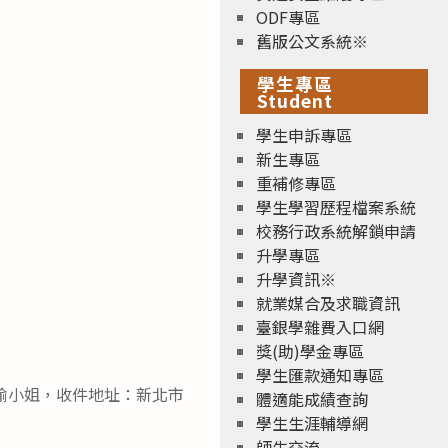
ODF專區
舊版公文系統※
學生專區
Student
學生申訴專區
新生專區
重補修專區
學生學習歷程檔案系統
校務行政系統解鎖申請
升學專區
升學資訊※
就業媒合及求職資訊
臺銀學雜費入口網
獎(助)學金專區
學生匯款通知專區
家瑜小姐，收件地址：新北市
體適能成績查詢
學生生涯輔導網
師生交流