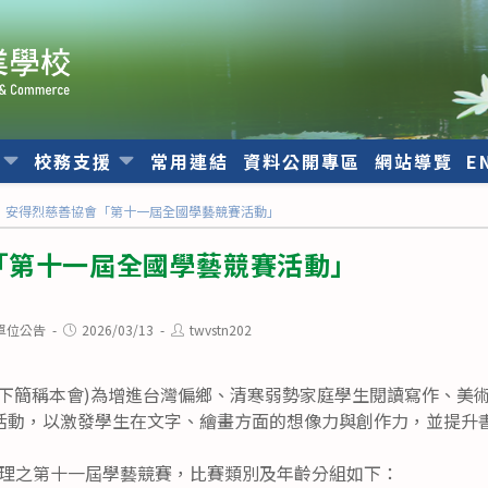
位
校務支援
常用連結
資料公開專區
網站導覽
E
安得烈慈善協會「第十一屆全國學藝競賽活動」
「第十一屆全國學藝競賽活動」
Post
Post
單位公告
2026/03/13
twvstn202
published:
author:
以下簡稱本會)為增進台灣偏鄉、清寒弱勢家庭學生閱讀寫作、美
活動，以激發學生在文字、繪畫方面的想像力與創作力，並提升
會辦理之第十一屆學藝競賽，比賽類別及年齡分組如下：