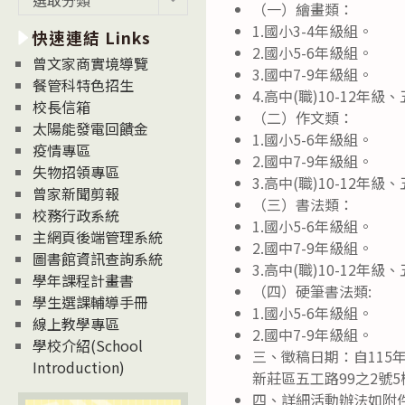
（一）繪畫類：
新
1.國小3-4年級組。
快速連結 Links
消
2.國小5-6年級組。
息
曾文家商實境導覽
3.國中7-9年級組。
News
餐管科特色招生
4.高中(職)10-12年級
校長信箱
（二）作文類：
太陽能發電回饋金
1.國小5-6年級組。
疫情專區
2.國中7-9年級組。
失物招領專區
3.高中(職)10-12年級
曾家新聞剪報
（三）書法類：
校務行政系統
1.國小5-6年級組。
主網頁後端管理系統
2.國中7-9年級組。
圖書館資訊查詢系統
3.高中(職)10-12年級
學年課程計畫書
（四）硬筆書法類:
學生選課輔導手冊
1.國小5-6年級組。
線上教學專區
2.國中7-9年級組。
學校介紹(School
三、徵稿日期：自115
Introduction)
新莊區五工路99之2號5
四、詳細活動辦法如附