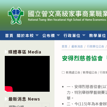
跳
轉
至
主
要
內
首頁
關於本校
公布欄
行政單位
教學單
容
首頁
/
最新消息
/
行政單位公告
/
媒體專區 Media
安得烈慈善協會
Post
教務處公告
/
教學組公告
/
行政
category:
一、安得烈慈善協會(
力，特別舉辦學藝競賽
華。
最新消息 News
二、今(115)年為本
最
選取分類