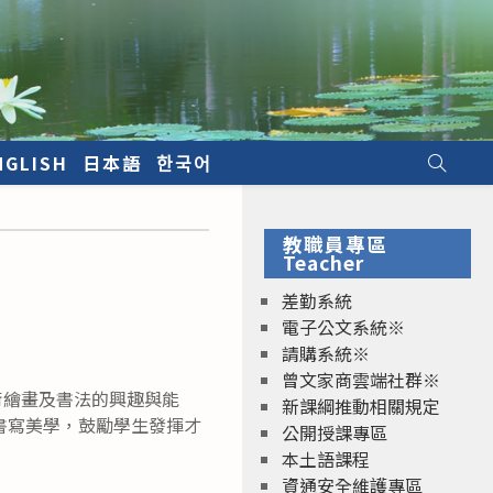
NGLISH
日本語
한국어
教職員專區
Teacher
差勤系統
電子公文系統※
請購系統※
曾文家商雲端社群※
術繪畫及書法的興趣與能
新課綱推動相關規定
書寫美學，鼓勵學生發揮才
公開授課專區
本土語課程
資通安全維護專區