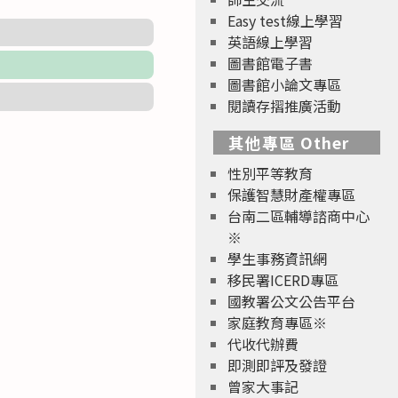
Easy test線上學習
英語線上學習
圖書館電子書
圖書館小論文專區
閱讀存摺推廣活動
其他專區 Other
性別平等教育
保護智慧財產權專區
台南二區輔導諮商中心
※
學生事務資訊網
移民署ICERD專區
國教署公文公告平台
家庭教育專區※
代收代辦費
即測即評及發證
曾家大事記