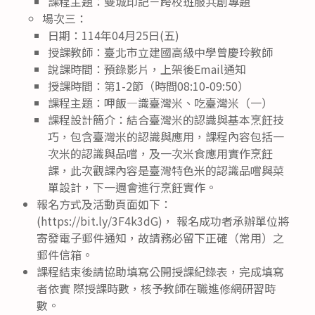
課程主題：雙城印記－跨校班服共創專題
場次三：
日期：114年04月25日(五)
授課教師：臺北市立建國高級中學曾慶玲教師
說課時間：預錄影片，上架後Email通知
授課時間：第1-2節（時間08:10-09:50）
課程主題：呷飯—識臺灣米、吃臺灣米（一）
課程設計簡介：結合臺灣米的認識與基本烹飪技
巧，包含臺灣米的認識與應用，課程內容包括一
次米的認識與品嚐，及一次米食應用實作烹飪
課，此次觀課內容是臺灣特色米的認識品嚐與菜
單設計，下一週會進行烹飪實作。
報名方式及活動頁面如下：
(https://bit.ly/3F4k3dG)， 報名成功者承辦單位將
寄發電子郵件通知，故請務必留下正確（常用）之
郵件信箱。
課程結束後請協助填寫公開授課紀錄表，完成填寫
者依實 際授課時數，核予教師在職進修網研習時
數。