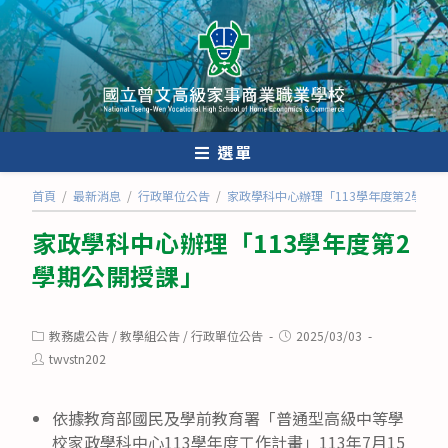
跳
轉
至
主
要
內
選單
容
首頁
/
最新消息
/
行政單位公告
/
家政學科中心辦理「113學年度第2學期
家政學科中心辦理「113學年度第2
學期公開授課」
Post
Post
教務處公告
/
教學組公告
/
行政單位公告
2025/03/03
category:
published:
Post
twvstn202
author:
依據教育部國民及學前教育署「普通型高級中等學
校家政學科中心113學年度工作計畫」113年7月15