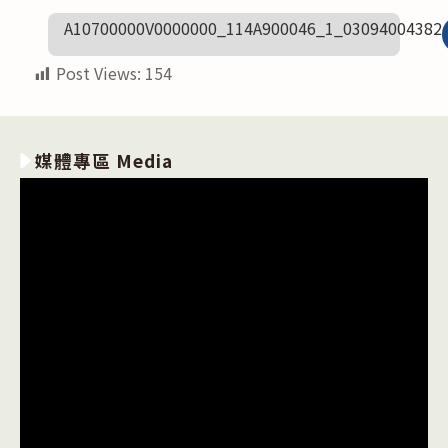
A10700000V0000000_114A900046_1_03094004382
Post Views:
154
媒體專區 Media