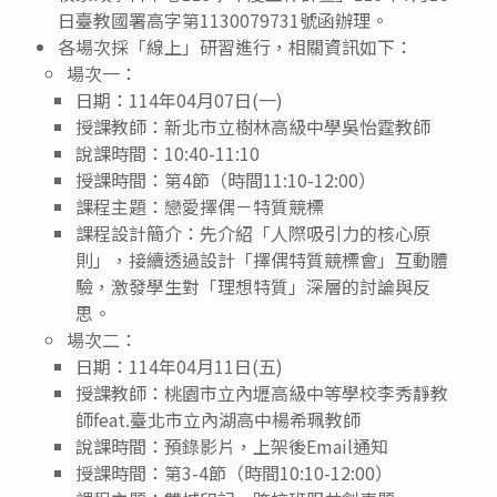
日臺教國署高字第1130079731號函辦理。
各場次採「線上」研習進行，相關資訊如下：
場次一：
日期：114年04月07日(一)
授課教師：新北市立樹林高級中學吳怡霆教師
說課時間：10:40-11:10
授課時間：第4節（時間11:10-12:00）
課程主題：戀愛擇偶－特質競標
課程設計簡介：先介紹「人際吸引力的核心原
則」，接續透過設計「擇偶特質競標會」互動體
驗，激發學生對「理想特質」深層的討論與反
思。
場次二：
日期：114年04月11日(五)
授課教師：桃園市立內壢高級中等學校李秀靜教
師feat.臺北市立內湖高中楊希珮教師
說課時間：預錄影片，上架後Email通知
授課時間：第3-4節（時間10:10-12:00）