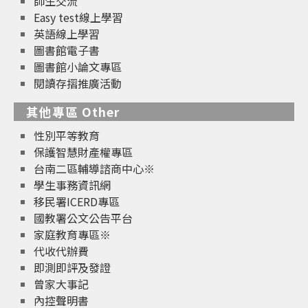
師生交流
Easy test線上學習
英語線上學習
圖書館電子書
圖書館小論文專區
閱讀存摺推廣活動
其他專區 Other
性別平等教育
保護智慧財產權專區
台南二區輔導諮商中心※
學生事務資訊網
移民署ICERD專區
國教署公文公告平台
家庭教育專區※
代收代辦費
即測即評及發證
曾家大事記
內控聲明書