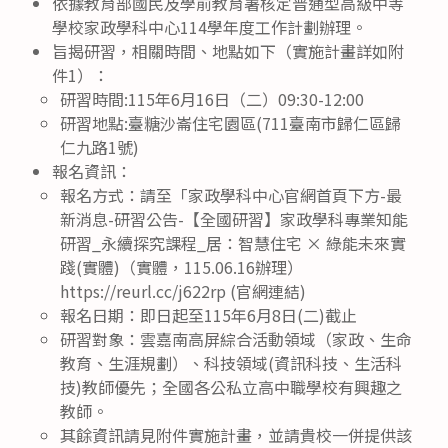
依據教育部國民及學前教育署核定普通型高級中等
學校家政學科中心114學年度工作計劃辦理。
旨揭研習，相關時間、地點如下（實施計畫詳如附
件1）：
研習時間:115年6月16日（二）09:30-12:00
研習地點:臺糖沙崙住宅園區(711臺南市歸仁區歸
仁九路1號)
報名資訊：
報名方式：請至「家政學科中心官網首頁下方-最
新消息-研習公告-【全國研習】家政學科專業知能
研習_永續探究課程_居：智慧住宅 × 綠能未來實
踐(實體)（實體，115.06.16辦理）
https://reurl.cc/j622rp (官網連結)
報名日期：即日起至115年6月8日(二)截止
研習對象：雲嘉南高屏綜合活動領域（家政、生命
教育、生涯規劃）、科技領域(資訊科技、生活科
技)教師優先；全國各公私立高中職學校有興趣之
教師。
其餘資訊請見附件實施計畫，並請貴校一併提供該