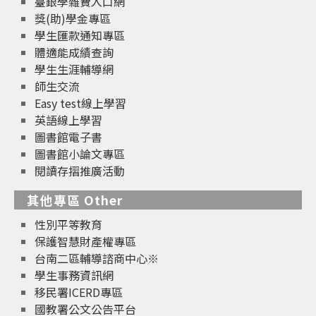
臺銀學雜費入口網
獎(助)學金專區
學生匯款通知專區
體適能成績查詢
學生生涯輔導網
師生交流
Easy test線上學習
英語線上學習
圖書館電子書
圖書館小論文專區
閱讀存摺推廣活動
其他專區 Other
性別平等教育
保護智慧財產權專區
台南二區輔導諮商中心※
學生事務資訊網
移民署ICERD專區
國教署公文公告平台