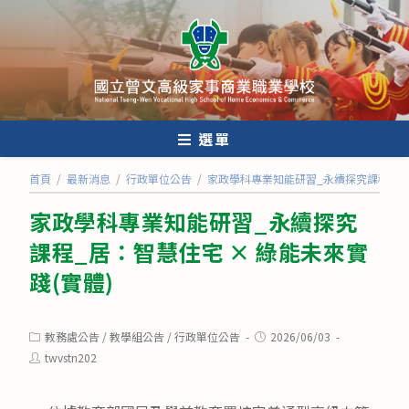
跳
轉
至
主
要
內
選單
容
首頁
/
最新消息
/
行政單位公告
/
家政學科專業知能研習_永續探究課程_居：
家政學科專業知能研習_永續探究
課程_居：智慧住宅 × 綠能未來實
踐(實體)
Post
Post
教務處公告
/
教學組公告
/
行政單位公告
2026/06/03
category:
published:
Post
twvstn202
author: