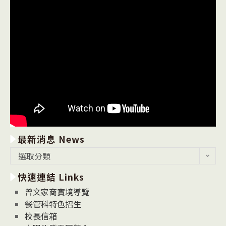
最新消息 News
最
選取分類
新
快速連結 Links
消
息
曾文家商實境導覽
News
餐管科特色招生
校長信箱