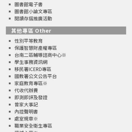
圖書館電子書
圖書館小論文專區
閱讀存摺推廣活動
其他專區 Other
性別平等教育
保護智慧財產權專區
台南二區輔導諮商中心※
學生事務資訊網
移民署ICERD專區
國教署公文公告平台
家庭教育專區※
代收代辦費
即測即評及發證
曾家大事記
內控聲明書
處室規章※
職業安全衛生專區