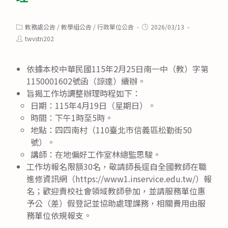
Post
Post
教務處公告
/
教學組公告
/
行政單位公告
2026/03/13
category:
published:
Post
twvstn202
author:
依據本校中華民國115年2月25日南一中（教）字第
1150001602號函（諒達）續辦。
旨揭工作坊調整辦理時程如下：
日期：115年4月19日（星期日）。
時間：下午1時至5時。
地點：四四南村（110臺北市信義區松勤街50
號）。
講師：在地偏好工作室林總監思駿。
工作坊報名限額30名，敬請師長逕自全國教師在職
進修資訊網（https://www1.inservice.edu.tw/）報
名；歡迎貴校社會領域教師參加，並請服務單位惠
予公（差）假登記並協助處理課務，相關費用由服
務單位依規報支。