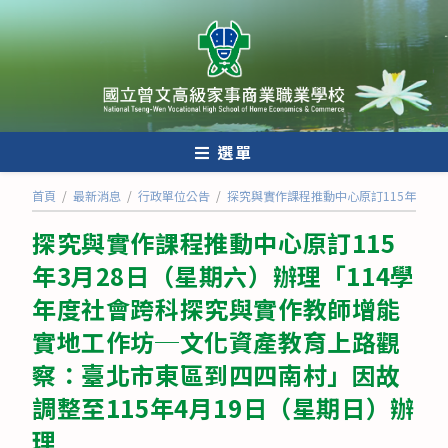
跳
轉
至
主
要
內
選單
容
首頁
/
最新消息
/
行政單位公告
/
探究與實作課程推動中心原訂115年3月
探究與實作課程推動中心原訂115
年3月28日（星期六）辦理「114學
年度社會跨科探究與實作教師增能
實地工作坊─文化資產教育上路觀
察：臺北市東區到四四南村」因故
調整至115年4月19日（星期日）辦
理