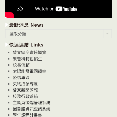
最新消息 News
最
選取分類
新
快速連結 Links
消
息
曾文家商實境導覽
News
餐管科特色招生
校長信箱
太陽能發電回饋金
疫情專區
失物招領專區
曾家新聞剪報
校務行政系統
主網頁後端管理系統
圖書館資訊查詢系統
學年課程計畫書