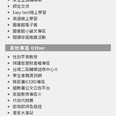
師生交流
Easy test線上學習
英語線上學習
圖書館電子書
圖書館小論文專區
閱讀存摺推廣活動
其他專區 Other
性別平等教育
保護智慧財產權專區
台南二區輔導諮商中心※
學生事務資訊網
移民署ICERD專區
國教署公文公告平台
家庭教育專區※
代收代辦費
即測即評及發證
曾家大事記