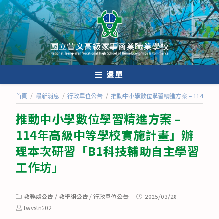
跳
轉
至
主
要
內
選單
容
首頁
/
最新消息
/
行政單位公告
/
推動中小學數位學習精進方案 – 114
推動中小學數位學習精進方案 –
114年高級中等學校實施計畫」辦
理本次研習「B1科技輔助自主學習
工作坊」
Post
Post
教務處公告
/
教學組公告
/
行政單位公告
2025/03/28
category:
published:
Post
twvstn202
author: