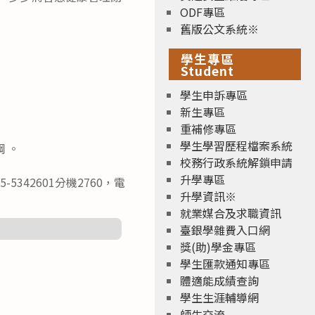
ODF專區
舊版公文系統※
學生專區
Student
學生申訴專區
新生專區
重補修專區
學生學習歷程檔案系統
 。
校務行政系統解鎖申請
升學專區
42601分機2760，電
升學資訊※
就業媒合及求職資訊
臺銀學雜費入口網
獎(助)學金專區
學生匯款通知專區
體適能成績查詢
學生生涯輔導網
師生交流