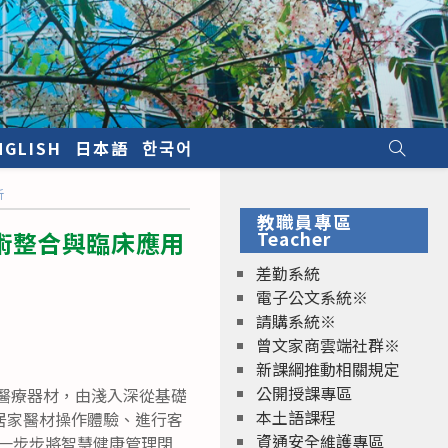
NGLISH
日本語
한국어
析
教職員專區
術整合與臨床應用
Teacher
差勤系統
電子公文系統※
請購系統※
曾文家商雲端社群※
新課綱推動相關規定
公開授課專區
聯網化醫療器材，由淺入深從基礎
本土語課程
步居家醫材操作體驗、進行客
資通安全維護專區
，一步步將智慧健康管理閉