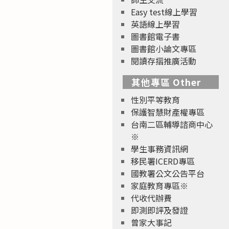
Easy test線上學習
英語線上學習
圖書館電子書
圖書館小論文專區
閱讀存摺推廣活動
其他專區 Other
性別平等教育
保護智慧財產權專區
台南二區輔導諮商中心
※
學生事務資訊網
移民署ICERD專區
國教署公文公告平台
家庭教育專區※
代收代辦費
即測即評及發證
曾家大事記