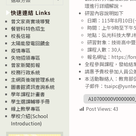
新
環進行詳細解說。
快速連結 Links
消
研習內容說明如下
息
日期：115年8月10日(
曾文家商實境導覽
News
時間：上午9時至下午
餐管科特色招生
地點：弘光科技大學J棟5
校長信箱
研習對象：技術高中暨
太陽能發電回饋金
課程人數：30人
疫情專區
報名網址：https://form
失物招領專區
全程參與課程，發給結
曾家新聞剪報
請惠予貴校參加人員公
校務行政系統
本活動聯絡人：教育部促
主網頁後端管理系統
子郵件：tsaipc@yuntec
圖書館資訊查詢系統
學年課程計畫書
A10700000V0000000
學生選課輔導手冊
Post Views:
43
線上教學專區
學校介紹(School
Introduction)