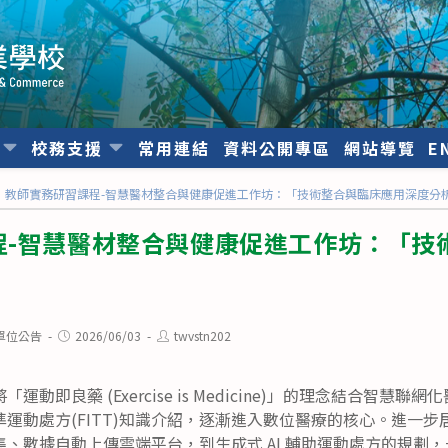
位
校務支援
常用連結
資料公開專區
網站導覽
E
教師實務研習課程-智慧醫材整合與健康促進工作坊：「技術整合與臨床應用深度分
程-智慧醫材整合與健康促進工作坊：「技
Post
Post
單位公告
2026/06/03
twvstn202
published:
author:
動即良藥 (Exercise is Medicine)」的理念結合智慧
運動處方(FITT)知識介紹，逐漸進入數位醫療的核心。進一
、數據自動上傳雲端平台，到生成式 AI 輔助運動處方的規劃