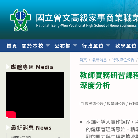
跳
轉
至
主
要
內
首頁
關於本校
公布欄
行政單位
教學單
容
首頁
/
最新消息
/
行政單位公告
/
媒體專區 Media
教師實務研習課
深度分析
Post
教務處公告
/
教學組公告
/
行政
category:
本課程導入實作課程，將「運
最新消息 News
的健康管理新思維、精準
最
觀的肌力與生理數據收集
選取分類