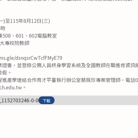
一)至115年8月12日(三)
5時
08、601、602電腦教室
大專校院教師
s.gle/dsnqsrCwTcfFMyE79
業證書，並登錄公務人員終身學習系統及全國教師在職進修資訊綱
差假。
進產學連結合作育才平臺執行辦公室蔡佩珍專案管理師，電話05-53
h.edu.tw。
_1152703246-0-0
下載