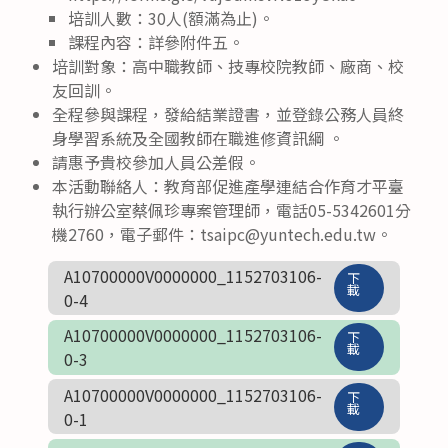
培訓人數：30人(額滿為止)。
課程內容：詳參附件五。
培訓對象：高中職教師、技專校院教師、廠商、校
友回訓。
全程參與課程，發給結業證書，並登錄公務人員終
身學習系統及全國教師在職進修資訊綱 。
請惠予貴校參加人員公差假。
本活動聯絡人：教育部促進產學連結合作育才平臺
執行辦公室蔡佩珍專案管理師，電話05-5342601分
機2760，電子郵件：tsaipc@yuntech.edu.tw。
A10700000V0000000_1152703106-
下
載
0-4
A10700000V0000000_1152703106-
下
載
0-3
A10700000V0000000_1152703106-
下
載
0-1