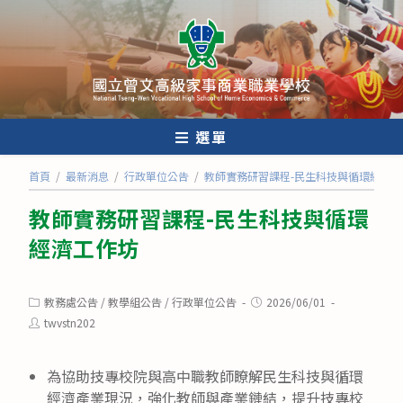
跳
轉
至
主
要
內
選單
容
首頁
/
最新消息
/
行政單位公告
/
教師實務研習課程-民生科技與循環經濟工
教師實務研習課程-民生科技與循環
經濟工作坊
Post
Post
教務處公告
/
教學組公告
/
行政單位公告
2026/06/01
category:
published:
Post
twvstn202
author:
為協助技專校院與高中職教師瞭解民生科技與循環
經濟產業現況，強化教師與產業鏈結，提升技專校