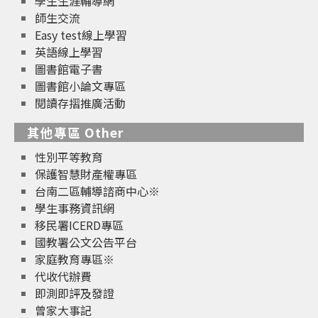
學生生涯輔導網
師生交流
Easy test線上學習
英語線上學習
圖書館電子書
圖書館小論文專區
閱讀存摺推廣活動
其他專區 Other
性別平等教育
保護智慧財產權專區
台南二區輔導諮商中心※
學生事務資訊網
移民署ICERD專區
國教署公文公告平台
家庭教育專區※
代收代辦費
即測即評及發證
曾家大事記